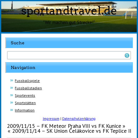
sportandtravel.de
"Wir machen gut Strecke!"
Suche
Navigation
Fussballspiele
Fussballstadien
Sportevents
Sportstätten
Information
Impressum
|
Datenschutzerklärung
2009/11/15 – FK Meteor Praha VIII vs FK Kunice
»
«
2009/11/14 – SK Union Čelákovice vs FK Teplice II