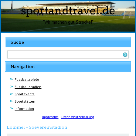
sportandtravel.de
"Wir machen gut Strecke!"
Suche
Navigation
Fussballspiele
Fussballstadien
Sportevents
Sportstätten
Information
Impressum
|
Datenschutzerklärung
Lommel – Soevereinstadion