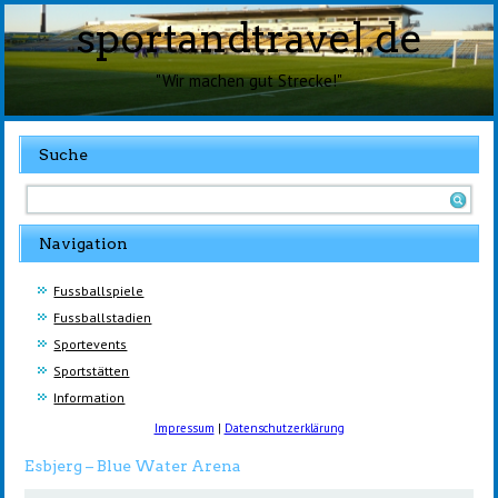
sportandtravel.de
"Wir machen gut Strecke!"
Suche
Navigation
Fussballspiele
Fussballstadien
Sportevents
Sportstätten
Information
Impressum
|
Datenschutzerklärung
Esbjerg – Blue Water Arena