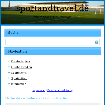
sportandtravel.de
"Wir machen gut Strecke!"
Suche
Navigation
Fussballspiele
Fussballstadien
Sportevents
Sportstätten
Information
Impressum
|
Datenschutzerklärung
Haderslev – Haderslev Fodboldstadion