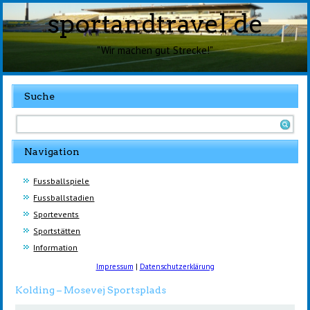
sportandtravel.de
"Wir machen gut Strecke!"
Suche
Navigation
Fussballspiele
Fussballstadien
Sportevents
Sportstätten
Information
Impressum
|
Datenschutzerklärung
Kolding – Mosevej Sportsplads