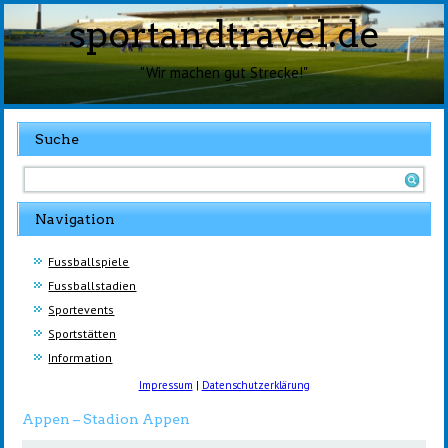
sportandtravel.de
"Wir machen gut Strecke!"
Suche
Navigation
Fussballspiele
Fussballstadien
Sportevents
Sportstätten
Information
Impressum
|
Datenschutzerklärung
Appen – Stadion Appen