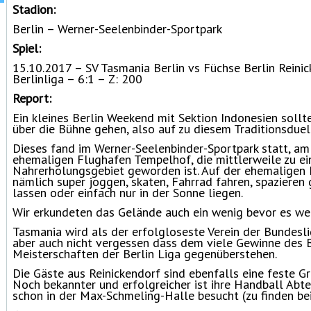
Stadion:
Berlin – Werner-Seelenbinder-Sportpark
Spiel:
15.10.2017 – SV Tasmania Berlin vs Füchse Berlin Reini
Berlinliga – 6:1 – Z: 200
Report:
Ein kleines Berlin Weekend mit Sektion Indonesien sollt
über die Bühne gehen, also auf zu diesem Traditionsduel
Dieses fand im Werner-Seelenbinder-Sportpark statt, a
ehemaligen Flughafen Tempelhof, die mittlerweile zu ei
Nahrerholungsgebiet geworden ist. Auf der ehemaligen 
nämlich super joggen, skaten, Fahrrad fahren, spazieren
lassen oder einfach nur in der Sonne liegen.
Wir erkundeten das Gelände auch ein wenig bevor es wei
Tasmania wird als der erfolgloseste Verein der Bundesli
aber auch nicht vergessen dass dem viele Gewinne des B
Meisterschaften der Berlin Liga gegenüberstehen.
Die Gäste aus Reinickendorf sind ebenfalls eine feste Gr
Noch bekannter und erfolgreicher ist ihre Handball Abte
schon in der Max-Schmeling-Halle besucht (zu finden be