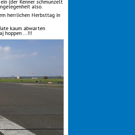
ein (der Kenner schmunzelt
Angelegenheit also.
sem herrlichen Herbsttag in
date kaum abwarten
aj hoppen …!!!