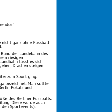
ckendorf
e nicht ganz ohne Fussball
l.
m Rand der Landebahn des
nem riesigen
Landbahn lässt es sich
 gehen, Drachen steigen
ter zum Sport ging.
ga bezeichnet. Man sollte
erlin Pokals und
öße des Berliner Fussballs.
ilung. Diese wurde auch
i den Sportevents).