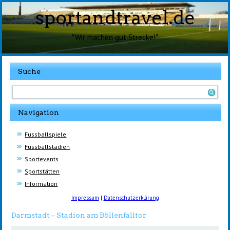
sportandtravel.de
"Wir machen gut Strecke!"
Suche
Navigation
Fussballspiele
Fussballstadien
Sportevents
Sportstätten
Information
Impressum
|
Datenschutzerklärung
Darmstadt – Stadion am Böllenfalltor