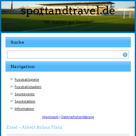
sportandtravel.de
"Wir machen gut Strecke!"
Suche
Navigation
Fussballspiele
Fussballstadien
Sportevents
Sportstätten
Information
Impressum
|
Datenschutzerklärung
Essel – Albert Brünn Platz