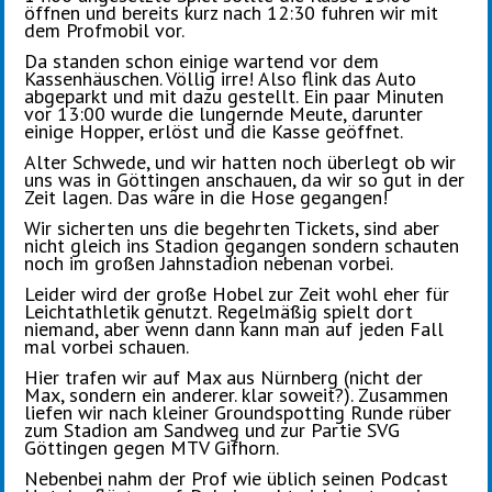
öffnen und bereits kurz nach 12:30 fuhren wir mit
dem Profmobil vor.
Da standen schon einige wartend vor dem
Kassenhäuschen. Völlig irre! Also flink das Auto
abgeparkt und mit dazu gestellt. Ein paar Minuten
vor 13:00 wurde die lungernde Meute, darunter
einige Hopper, erlöst und die Kasse geöffnet.
Alter Schwede, und wir hatten noch überlegt ob wir
uns was in Göttingen anschauen, da wir so gut in der
Zeit lagen. Das wäre in die Hose gegangen!
Wir sicherten uns die begehrten Tickets, sind aber
nicht gleich ins Stadion gegangen sondern schauten
noch im großen Jahnstadion nebenan vorbei.
Leider wird der große Hobel zur Zeit wohl eher für
Leichtathletik genutzt. Regelmäßig spielt dort
niemand, aber wenn dann kann man auf jeden Fall
mal vorbei schauen.
Hier trafen wir auf Max aus Nürnberg (nicht der
Max, sondern ein anderer. klar soweit?). Zusammen
liefen wir nach kleiner Groundspotting Runde rüber
zum Stadion am Sandweg und zur Partie SVG
Göttingen gegen MTV Gifhorn.
Nebenbei nahm der Prof wie üblich seinen Podcast