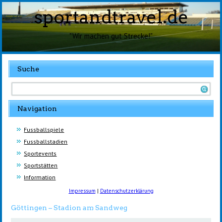
sportandtravel.de
"Wir machen gut Strecke!"
Suche
Navigation
Fussballspiele
Fussballstadien
Sportevents
Sportstätten
Information
Impressum
|
Datenschutzerklärung
Göttingen – Stadion am Sandweg