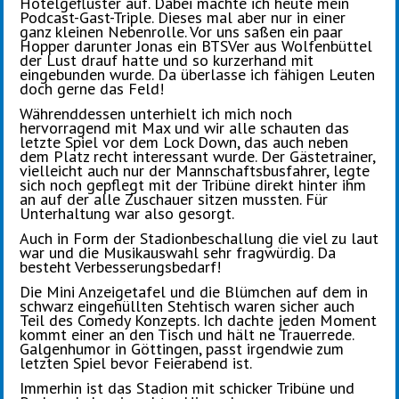
Hotelgeflüster auf. Dabei machte ich heute mein
Podcast-Gast-Triple. Dieses mal aber nur in einer
ganz kleinen Nebenrolle. Vor uns saßen ein paar
Hopper darunter Jonas ein BTSVer aus Wolfenbüttel
der Lust drauf hatte und so kurzerhand mit
eingebunden wurde. Da überlasse ich fähigen Leuten
doch gerne das Feld!
Währenddessen unterhielt ich mich noch
hervorragend mit Max und wir alle schauten das
letzte Spiel vor dem Lock Down, das auch neben
dem Platz recht interessant wurde. Der Gästetrainer,
vielleicht auch nur der Mannschaftsbusfahrer, legte
sich noch gepflegt mit der Tribüne direkt hinter ihm
an auf der alle Zuschauer sitzen mussten. Für
Unterhaltung war also gesorgt.
Auch in Form der Stadionbeschallung die viel zu laut
war und die Musikauswahl sehr fragwürdig. Da
besteht Verbesserungsbedarf!
Die Mini Anzeigetafel und die Blümchen auf dem in
schwarz eingehüllten Stehtisch waren sicher auch
Teil des Comedy Konzepts. Ich dachte jeden Moment
kommt einer an den Tisch und hält ne Trauerrede.
Galgenhumor in Göttingen, passt irgendwie zum
letzten Spiel bevor Feierabend ist.
Immerhin ist das Stadion mit schicker Tribüne und