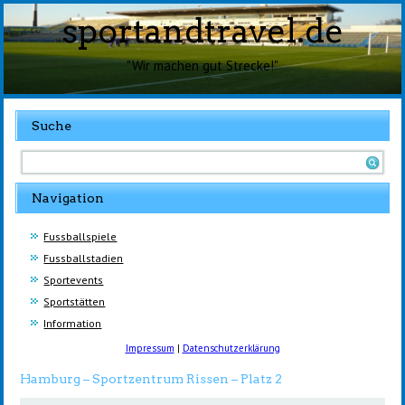
sportandtravel.de
"Wir machen gut Strecke!"
Suche
Navigation
Fussballspiele
Fussballstadien
Sportevents
Sportstätten
Information
Impressum
|
Datenschutzerklärung
Hamburg – Sportzentrum Rissen – Platz 2