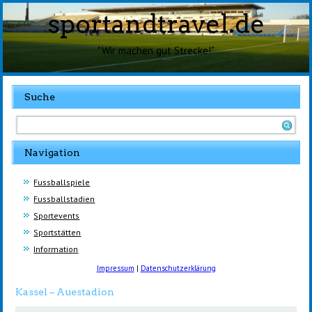
sportandtravel.de
"Wir machen gut Strecke!"
Suche
Navigation
Fussballspiele
Fussballstadien
Sportevents
Sportstätten
Information
Impressum
|
Datenschutzerklärung
Kassel – Auestadion