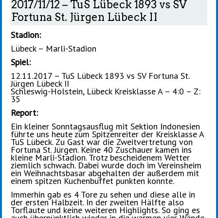
2017/11/12 – TuS Lübeck 1893 vs SV
Fortuna St. Jürgen Lübeck II
Stadion:
Lübeck – Marli-Stadion
Spiel:
12.11.2017 – TuS Lübeck 1893 vs SV Fortuna St.
Jürgen Lübeck II
Schleswig-Holstein, Lübeck Kreisklasse A – 4:0 – Z:
35
Report:
Ein kleiner Sonntagsausflug mit Sektion Indonesien
führte uns heute zum Spitzenreiter der Kreisklasse A
TuS Lübeck. Zu Gast war die Zweitvertretung von
Fortuna St. Jürgen. Keine 40 Zuschauer kamen ins
kleine Marli-Stadion. Trotz bescheidenem Wetter
ziemlich schwach. Dabei wurde doch im Vereinsheim
ein Weihnachtsbasar abgehalten der außerdem mit
einem spitzen Kuchenbuffet punkten konnte.
Immerhin gab es 4 Tore zu sehen und diese alle in
der ersten Halbzeit. In der zweiten Hälfte also
Torflaute und keine weiteren Highlights. So ging es
auch überpünktlich wieder in die warmen vier Wände.