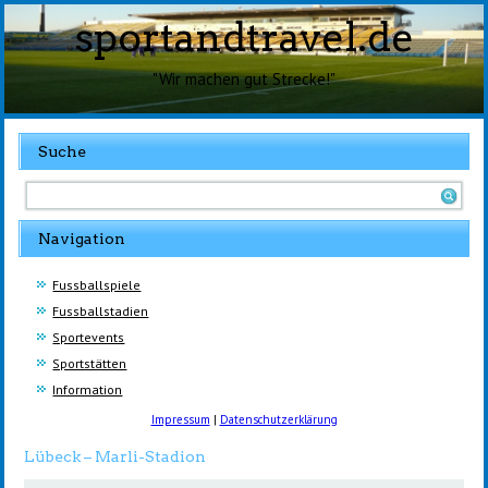
sportandtravel.de
"Wir machen gut Strecke!"
Suche
Navigation
Fussballspiele
Fussballstadien
Sportevents
Sportstätten
Information
Impressum
|
Datenschutzerklärung
Lübeck – Marli-Stadion