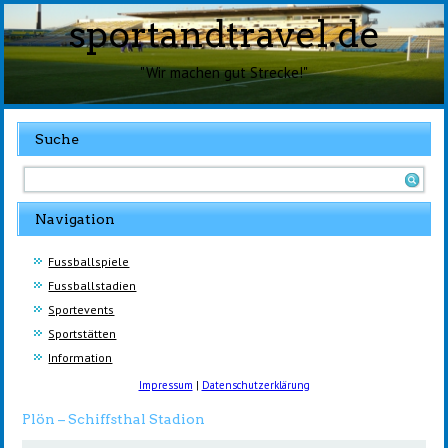
sportandtravel.de
"Wir machen gut Strecke!"
Suche
Navigation
Fussballspiele
Fussballstadien
Sportevents
Sportstätten
Information
Impressum
|
Datenschutzerklärung
Plön – Schiffsthal Stadion