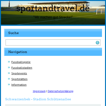
sportandtravel.de
"Wir machen gut Strecke!"
Suche
Navigation
Fussballspiele
Fussballstadien
Sportevents
Sportstätten
Information
Impressum
|
Datenschutzerklärung
Schwarzenbek – Stadion Schützenallee