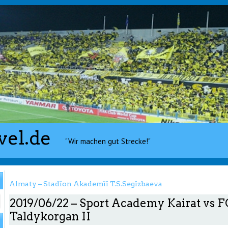
vel.de
"Wir machen gut Strecke!"
Almaty – Stadïon Akademïï T.S.Segïzbaeva
2019/06/22 – Sport Academy Kairat vs 
Taldykorgan II