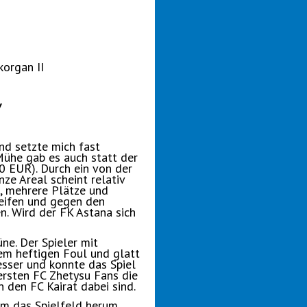
korgan II
/
nd setzte mich fast
Mühe gab es auch statt der
0 EUR). Durch ein von der
ze Areal scheint relativ
, mehrere Plätze und
reifen und gegen den
. Wird der FK Astana sich
ne. Der Spieler mit
em heftigen Foul und glatt
sser und konnte das Spiel
ersten FC Zhetysu Fans die
 den FC Kairat dabei sind.
um das Spielfeld herum.