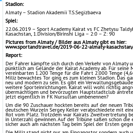
Stadion:
Almaty – Stadïon Akademïï T.S.Segïzbaeva
Spiel:
22.06.2019 – Sport Academy Kairat vs FC Zhetysu Taldy
Kasachstan, 1.Division/Birinshi Liga – 2:0 – Z: 90
Pictures from Almaty / Bilder aus Almaty gibt es hier:
www.sportandtravel.de/2019-06-22-almaty-kasachstan
Report:
Der Fahrer kämpfte sich durch den Verkehr von Almaty u
pünktlich am Gelände der Kairat Academy ab. Für seine 
vereinbarten 1.200 Tenge für die Fahrt 2.000 Tenge (4,6
Miliz bewachtes Tor ging es zum kleinen Stadion. Das gan
neu und modern zu sein. Es gibt ein Verwaltungsgebäude
weitere Sporteinrichtungen. Kairat will wohl richtig ang
übermächtigen und bevorzugten Hauptstadtclub antreten
jetzt eigentlich in FK Nursultan umbenennen?
Um die 90 Zuschauer hockten bereits auf der neuen Tribü
deutschen Wurzeln Sergey Keiler verabschiedete mit ein
Rot vom Platz. Trotzdem war Kairats Zweitvertretung be
in Unterzahl gewinnen. Auf der Tribüne saßen schon die 
sicher auch am nächsten Tag beim Spiel der Ersten gegen
Die Miliz stand nicht nur am Eingangstor sondern auch 