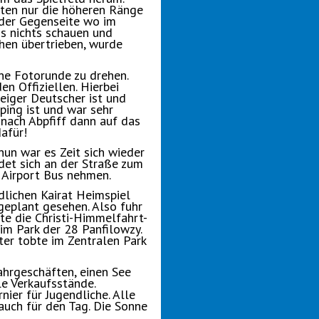
ten nur die höheren Ränge
f der Gegenseite wo im
ns nichts schauen und
hen übertrieben, wurde
ne Fotorunde zu drehen.
n Offiziellen. Hierbei
eiger Deutscher ist und
ing ist und war sehr
n nach Abpfiff dann auf das
afür!
un war es Zeit sich wieder
det sich an der Straße zum
 Airport Bus nehmen.
lichen Kairat Heimspiel
 geplant gesehen. Also fuhr
hte die Christi-Himmelfahrt-
m Park der 28 Panfilowzy.
ter tobte im Zentralen Park
ahrgeschäften, einen See
e Verkaufsstände.
ier für Jugendliche. Alle
auch für den Tag. Die Sonne