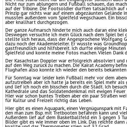
Nicht nur zum ablungern und Fußball schauen, das mach
auf der Tribüne. Die Footsoldier durften tatsächlich au
Prinzip gar nichts war auf einem abgezäunten Gelände i
mussten außerdem vom Spielfeld wegschauen. Ein bissc
aber knallhart durchgezogen.
Der ganze Aufmarsch hinderte mich auch daran eine klei
Deswegen versuchte ich mein Glück nach dem Spiel bei de
stellte sich heraus, dass der Angesprochene Wolfgang G
dazu noch der Akademieleiter. Er wusste was Groundhopp
gastfreundlich und hilfsbereit. Ich durfte einige Minute
Spielfeld und konnte meine Fotos machen. Vielen Dank d
Der Kasachstan Doppler war erfolgreich absolviert und n
auf den Weg zurück zu machen. Die Kairat Academy befin
Flughafen also konnte ich wieder den bereits bekannten
Für Sonntag war leider kein Fußball mehr vor dem abend
aufzutreiben aber ich hatte ja bereits ein Spiel mehr als
und lief ich noch ein bisschen durch die Stadt. Ich besuc
Kathedrale und das Soldatendenkmal mit ewigen Feuer i
Hier war schon buntes Treiben aber ein paar Straßen wei
für Kultur und Freizeit richtig das Leben.
Hier gibt es einen Aquapark, einen Vergnügunspark mit F
den man zum Bsp. mit Tretbooten befahren kann und viel
Außerdem lief auf dem Basketballfeld ein 3 gegen 3 Turn
Bilder gibt es wie immer oben im Link. Das reichte dann 
knallte und das Thermometer stieg auf 32 Grad.