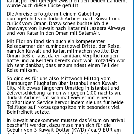
Katar, perfekt gelegen zwischen den beiden Ländern,
wurde auch diese Lücke gefüllt.
Die Anreise erfolgte mit einem Gabelflug
durchgeführt von Turkish Airlines nach Kuwait und
zurück vom Oman. Dazwischen buchte ich die
Oneways von Kuwait nach Katar mit Jazeera Airways
und von Katar in den Oman mit SalamAir.
Mit Florian fand sich auch ein kompetenter
Reisepartner der zumindest zwei Drittel der Reise,
nämlich Kuwait und Katar, mitmachen wollte. Den
Oman ließ er aus, da er familiäre Verpflichtungen
hatte und außerdem bereits dort war. Trotzdem war
ich sehr dankbar, dass er zumindest einen Teil der
Reise mitkam.
So ging es für uns also Mittwoch Mittag vom
Hamburger Flughafen über Istanbul nach Kuwait
City. Mit etwas längerem Umstieg in Istanbul und
Zeitverschiebung kamen wir gegen 1:00 nachts an.
Turkish Airlines tat sich mal wieder mit einem
großartigem Service hervor indem sie uns für beide
Teilflüge auf Notausgangsitze mit besonders viel
Beinfreiheit setzte.
In Kuwait angekommen musste das Visum on arrival
beschafft werden, dazu muss man sich für die
Gebühr von 3 Kuwait Dollar (KWD) / ca. 9 EUR am