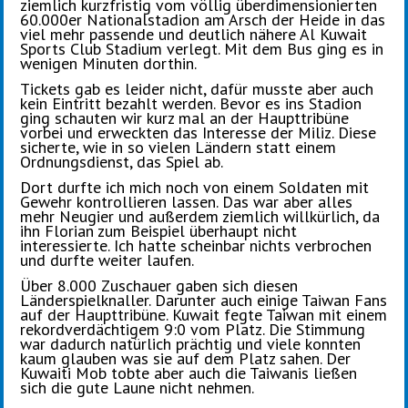
ziemlich kurzfristig vom völlig überdimensionierten
60.000er Nationalstadion am Arsch der Heide in das
viel mehr passende und deutlich nähere Al Kuwait
Sports Club Stadium verlegt. Mit dem Bus ging es in
wenigen Minuten dorthin.
Tickets gab es leider nicht, dafür musste aber auch
kein Eintritt bezahlt werden. Bevor es ins Stadion
ging schauten wir kurz mal an der Haupttribüne
vorbei und erweckten das Interesse der Miliz. Diese
sicherte, wie in so vielen Ländern statt einem
Ordnungsdienst, das Spiel ab.
Dort durfte ich mich noch von einem Soldaten mit
Gewehr kontrollieren lassen. Das war aber alles
mehr Neugier und außerdem ziemlich willkürlich, da
ihn Florian zum Beispiel überhaupt nicht
interessierte. Ich hatte scheinbar nichts verbrochen
und durfte weiter laufen.
Über 8.000 Zuschauer gaben sich diesen
Länderspielknaller. Darunter auch einige Taiwan Fans
auf der Haupttribüne. Kuwait fegte Taiwan mit einem
rekordverdächtigem 9:0 vom Platz. Die Stimmung
war dadurch natürlich prächtig und viele konnten
kaum glauben was sie auf dem Platz sahen. Der
Kuwaiti Mob tobte aber auch die Taiwanis ließen
sich die gute Laune nicht nehmen.