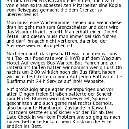
Automaten einen Visa Aufkleber holen, dann wird
von einem extra abbestellten Mitarbeiter eine Kopie
vom Reisepass gemacht die dem Grenzer zu
überreichen ist.
Man muss eine Wartenummer ziehen und wenn diese
dran ist geht man zum Grenzschalter und dort wird
das Visum offiziell erteilt. Man erhält einen Din A4
Zettel und diesen muss man immer bei sich führen
und darf ihn auch nicht verlieren, da er bei der
Ausreise wieder abzugeben ist.
Nachdem auch das geschafft war machten wir uns
mit Taxi zur fixed rate von 8 KWD auf dem Weg zum
Hotel. Auf ewiges Bus Warten, Bus Fahren und zur
Unterkunft laufen hatten wir nämlich wenig Lust. Ob
nachts um 2:00 wirklich noch ein Bus fährt, haben
wir nicht feststellen können. Auf jeden Fall wirbt die
Busfirma mit 24 h Service auf ihrer Webseite.
Auf großzügig angelegten mehrspurigen und vor
allen Dingen freien Straßen ballerte der Scheich
zum Hotel. Blinken wird überbewertet, Spuren
geschnitten und auch gerne mal rechts überholt,
also bekannte Hamburger Zustände in Kuwait.
Trotzdem setzte er uns sicher vor der Tür ab. Der
Late Check In war kein Problem und so ging es nach
kurzen Getränke Einkauf beim Kiosk um die Ecke
endlich ins Bett.