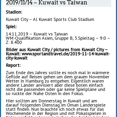
2019/11/14 – Kuwait vs Taiwan
Stadion:
Kuwait City – Al Kuwait Sports Club Stadium
Spiel:
14.11.2019 – Kuwait vs Taiwan
WM-Qualifikation Asien, Gruppe B, 5.Spieltag – 9:0 –
Z: 8.400
Bilder aus Kuwait City / pictures from Kuwait City –
Kuwait:
www.sportandtravel.de/2019-11-14-kuwait-
city-kuwait
Report:
Zum Ende des Jahres sollte es noch mal in wärmere
Gefilde auf Reisen gehen um dem grauen November
Wetter in Hamburg zu entgehen. Eigentlich waren
andere Länder anvisiert aber diese boten einfach
nicht die passenden oder gar keine Spielpläne und
so rückte der Nahe Osten in den Fokus.
Hier sollten am Donnerstag in Kuwait und am
darauf folgenden Dienstag im Oman Länderspiele
statt finden. Nun brauchte ich noch etwas für das
Wochenende in der Region und mit Pokalspielen in