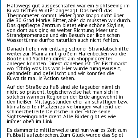
Halbwegs gut ausgeschlafen war ein Sightseeing im
Kuwaitischen Winter angesagt. Das heißt das
Thermometer kommt leider ganz knapp nicht über
die 30 Grad Marke. Bitter, aber da mussten wir durch.
Das gepflegte Zentrum bietet eine schöne Skyline,
von dort aus ging es weiter Richtung Meer und
Strandpromenade und ein Besuch der ikonischen
Wassertürme durfte natürlich auch nicht fehlen.
Danach liefen wir entlang schöner Strandabschnitte
weiter zur Marina mit großem Hafenbecken wo die
Boote und Yachten direkt am Shoppingcenter
anlegen konnten. Direkt daneben ist der Fischmarkt
wo richtig was los war. Hier wurde rumgewuselt,
gehandelt und gefeilscht und wir konnten die
Kuwaitis mal in Action sehen.
Auf der Straße zu Fuß sind sie tagsüber nämlich
nicht so präsent, logischerweise hat man sich in
solchen warmen Regionen der Erde angewöhnt in
den heißen Mittagsstunden eher an schattigen bzw.
klimatisierten Plätzen zu verbringen während der
schmerzbefreite Deutsche in der Hitze seine
Sightseeingrunde dreht. Alle Bilder gibt es wie
immer oben im Link.
Es dämmerte mittlerweile und nun war es Zeit zum
Fußball aufzubrechen. Zum Glück wurde das Spiel