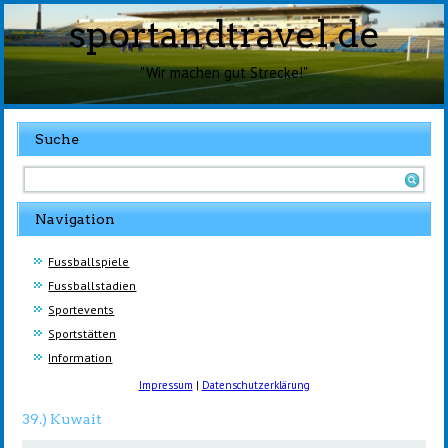
sportandtravel.de
"Wir machen gut Strecke!"
Suche
Navigation
Fussballspiele
Fussballstadien
Sportevents
Sportstätten
Information
Impressum
|
Datenschutzerklärung
39.) Kuwait