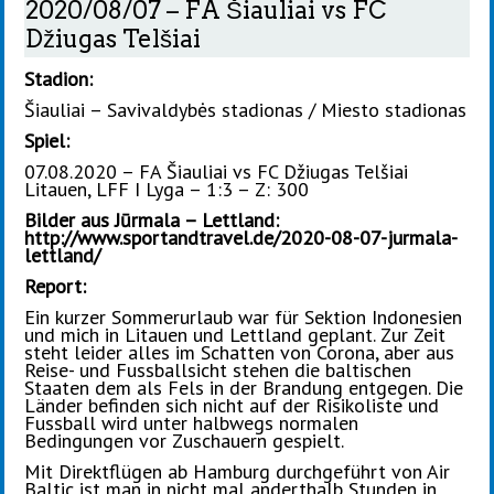
2020/08/07 – FA Šiauliai vs FC
Džiugas Telšiai
Stadion:
Šiauliai – Savivaldybės stadionas / Miesto stadionas
Spiel:
07.08.2020 – FA Šiauliai vs FC Džiugas Telšiai
Litauen, LFF I Lyga – 1:3 – Z: 300
Bilder aus Jūrmala – Lettland:
http://www.sportandtravel.de/2020-08-07-jurmala-
lettland/
Report:
Ein kurzer Sommerurlaub war für Sektion Indonesien
und mich in Litauen und Lettland geplant. Zur Zeit
steht leider alles im Schatten von Corona, aber aus
Reise- und Fussballsicht stehen die baltischen
Staaten dem als Fels in der Brandung entgegen. Die
Länder befinden sich nicht auf der Risikoliste und
Fussball wird unter halbwegs normalen
Bedingungen vor Zuschauern gespielt.
Mit Direktflügen ab Hamburg durchgeführt von Air
Baltic ist man in nicht mal anderthalb Stunden in