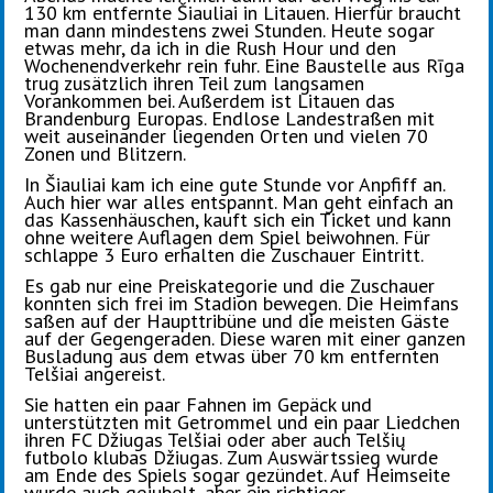
130 km entfernte Šiauliai in Litauen. Hierfür braucht
man dann mindestens zwei Stunden. Heute sogar
etwas mehr, da ich in die Rush Hour und den
Wochenendverkehr rein fuhr. Eine Baustelle aus Rīga
trug zusätzlich ihren Teil zum langsamen
Vorankommen bei. Außerdem ist Litauen das
Brandenburg Europas. Endlose Landestraßen mit
weit auseinander liegenden Orten und vielen 70
Zonen und Blitzern.
In Šiauliai kam ich eine gute Stunde vor Anpfiff an.
Auch hier war alles entspannt. Man geht einfach an
das Kassenhäuschen, kauft sich ein Ticket und kann
ohne weitere Auflagen dem Spiel beiwohnen. Für
schlappe 3 Euro erhalten die Zuschauer Eintritt.
Es gab nur eine Preiskategorie und die Zuschauer
konnten sich frei im Stadion bewegen. Die Heimfans
saßen auf der Haupttribüne und die meisten Gäste
auf der Gegengeraden. Diese waren mit einer ganzen
Busladung aus dem etwas über 70 km entfernten
Telšiai angereist.
Sie hatten ein paar Fahnen im Gepäck und
unterstützten mit Getrommel und ein paar Liedchen
ihren FC Džiugas Telšiai oder aber auch Telšių
futbolo klubas Džiugas. Zum Auswärtssieg wurde
am Ende des Spiels sogar gezündet. Auf Heimseite
wurde auch gejubelt, aber ein richtiger