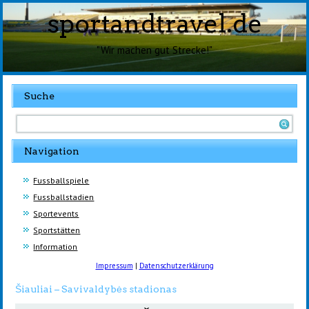
sportandtravel.de
"Wir machen gut Strecke!"
Suche
Navigation
Fussballspiele
Fussballstadien
Sportevents
Sportstätten
Information
Impressum
|
Datenschutzerklärung
Šiauliai – Savivaldybės stadionas