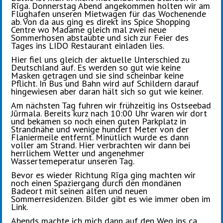
Rīga. Donnerstag Abend angekommen holten wir am
Flughafen unseren Mietwagen für das Wochenende
ab. Von da aus ging es direkt ins Spice Shopping
Centre wo Madame gleich mal zwei neue
Sommerhosen abstaubte und sich zur Feier des
Tages ins LIDO Restaurant einladen lies.
Hier fiel uns gleich der aktuelle Unterschied zu
Deutschland auf. Es werden so gut wie keine
Masken getragen und sie sind scheinbar keine
Pflicht. In Bus und Bahn wird auf Schildern darauf
hingewiesen aber daran hält sich so gut wie keiner.
Am nächsten Tag fuhren wir frühzeitig ins Ostseebad
Jūrmala. Bereits kurz nach 10:00 Uhr waren wir dort
und bekamen so noch einen guten Parkplatz in
Strandnähe und wenige hundert Meter von der
Flaniermeile entfernt. Minütlich wurde es dann
voller am Strand. Hier verbrachten wir dann bei
herrlichem Wetter und angenehmer
Wassertemeperatur unseren Tag.
Bevor es wieder Richtung Rīga ging machten wir
noch einen Spaziergang durch den mondänen
Badeort mit seinen alten und neuen
Sommerresidenzen. Bilder gibt es wie immer oben im
Link.
Abends machte ich mich dann auf den Weg ins ca.