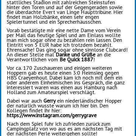
stattliches Stadion mit zahlreichen Steinstufen
hinter den Toren und auf der Gegengeraden sowie
die überdachte Evert van Linge Haupttribüne. Hier
findet man Holzbänke, einen sehr engen
Spielertunnel und ein Sprecherhäusschen.
Vorab bestätigte mir eine nette Dame vom Verein
per Mail das heutige Spiel und am Einlass wollte
man mich sogar ohne zu bezahlen rein lassen. Den
Eintritt von 5 EUR habe ich trotzdem bezahlt.
Ehrensache! Das ging sogar ohne sinnlose Clubcard!
An dieser Stelle mal
Danke und Grüße
an die
Verantwortlichen vom
Be Quick 1887
!
Vor ca. 170 Zuschaueren und einigen weiteren
Hoppern gab es heute einen 3:0 Heimsieg gegen
HBS Craeyenhout. Dabei kam ich noch mit dem ein
oder anderem Einheimischen ins Gespräch, die ganz
interessiert waren was einen aus Hamburg nach
Holland zum Amateurspiel verschlägt.
Dabei war auch
Gerry
ein niederländischer Hopper
der natürlich wusste warum ich hier bin. Den
Kollegen findet ihr hier:
https://www.instagram.com/gerrygrave
Nach dem Spiel fuhr ich zufrieden zurück zum
Campingplatz von wo aus es am nächsten Tag mit
der nächsten Perle weitergehen sollte!