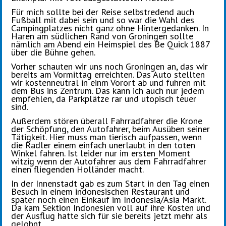
Für mich sollte bei der Reise selbstredend auch
Fußball mit dabei sein und so war die Wahl des
Campingplatzes nicht ganz ohne Hintergedanken. In
Haren am südlichen Rand von Groningen sollte
nämlich am Abend ein Heimspiel des Be Quick 1887
über die Bühne gehen.
Vorher schauten wir uns noch Groningen an, das wir
bereits am Vormittag erreichten. Das Auto stellten
wir kostenneutral in einm Vorort ab und fuhren mit
dem Bus ins Zentrum. Das kann ich auch nur jedem
empfehlen, da Parkplätze rar und utopisch teuer
sind.
Außerdem stören überall Fahrradfahrer die Krone
der Schöpfung, den Autofahrer, beim Ausüben seiner
Tätigkeit. Hier muss man tierisch aufpassen, wenn
die Radler einem einfach unerlaubt in den toten
Winkel fahren. Ist leider nur im ersten Moment
witzig wenn der Autofahrer aus dem Fahrradfahrer
einen fliegenden Holländer macht.
In der Innenstadt gab es zum Start in den Tag einen
Besuch in einem indonesischen Restaurant und
später noch einen Einkauf im Indonesia/Asia Markt.
Da kam Sektion Indonesien voll auf ihre Kosten und
der Ausflug hatte sich für sie bereits jetzt mehr als
gelohnt.