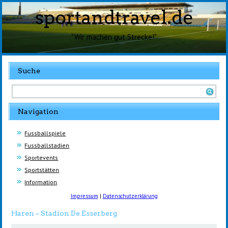
sportandtravel.de
"Wir machen gut Strecke!"
Suche
Navigation
Fussballspiele
Fussballstadien
Sportevents
Sportstätten
Information
Impressum
|
Datenschutzerklärung
Haren – Stadion De Esserberg