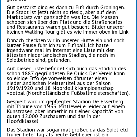
Gut gestärkt ging es dann zu Fuß durch Groningen.
Die Stadt ist jetzt nicht so riesig, aber auf dem
Marktplatz war ganz schön was los. Die Massen
schoben sich über den Platz und die Straßencafes
und Restaurants waren gut besucht. Bilder unserer
kleinen Walking-Tour gibt es wie immer oben im Link.
Danach checkten wir in unserer Hütte ein und nach
kurzer Pause fuhr ich zum Fußball. Ich hatte
irgendwann mal im Internet eine Liste mit den
ältesten niederländischen Stadien, die noch im
Spielbetrieb sind, gefunden.
Auf dieser Liste befindet sich auch das Stadion des
schon 1887 gegründeten Be Quick. Der Verein kann
so einige Erfolge vorweisen darunter einen
niederländischen Meistertitel aus der Saison
1919/1920 und 18 Noordelijk kampioenschap
voetbal (
Nordholländische Fußballmeisterschaft
en).
Gespielt wird im gepflegten Stadion De Esserberg
mit Tribüne von 1933. Mittleweile leider auf einem
Kunstrasen, aber immerhin mit einer Kapazität von
guten 12.000 Zuschauern und das in der
Hoofdklasse!
Das Stadion war sogar mal größer, da das Spielfeld
früher tiefer lag als heute. Geblieben ist ein