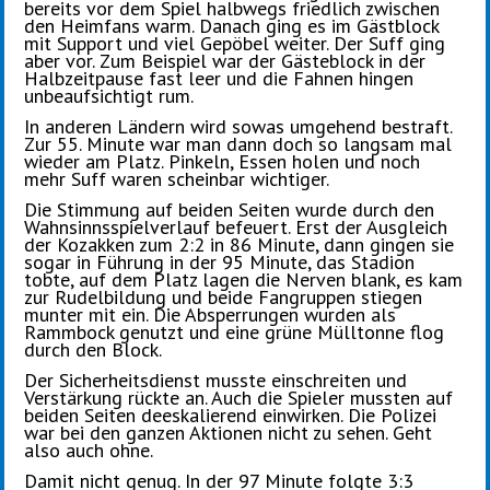
bereits vor dem Spiel halbwegs friedlich zwischen
den Heimfans warm. Danach ging es im Gästblock
mit Support und viel Gepöbel weiter. Der Suff ging
aber vor. Zum Beispiel war der Gästeblock in der
Halbzeitpause fast leer und die Fahnen hingen
unbeaufsichtigt rum.
In anderen Ländern wird sowas umgehend bestraft.
Zur 55. Minute war man dann doch so langsam mal
wieder am Platz. Pinkeln, Essen holen und noch
mehr Suff waren scheinbar wichtiger.
Die Stimmung auf beiden Seiten wurde durch den
Wahnsinnsspielverlauf befeuert. Erst der Ausgleich
der Kozakken zum 2:2 in 86 Minute, dann gingen sie
sogar in Führung in der 95 Minute, das Stadion
tobte, auf dem Platz lagen die Nerven blank, es kam
zur Rudelbildung und beide Fangruppen stiegen
munter mit ein. Die Absperrungen wurden als
Rammbock genutzt und eine grüne Mülltonne flog
durch den Block.
Der Sicherheitsdienst musste einschreiten und
Verstärkung rückte an. Auch die Spieler mussten auf
beiden Seiten deeskalierend einwirken. Die Polizei
war bei den ganzen Aktionen nicht zu sehen. Geht
also auch ohne.
Damit nicht genug. In der 97 Minute folgte 3:3