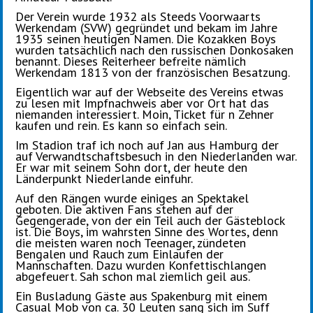
Der Verein wurde 1932 als Steeds Voorwaarts
Werkendam (SVW) gegründet und bekam im Jahre
1935 seinen heutigen Namen. Die Kozakken Boys
wurden tatsächlich nach den russischen Donkosaken
benannt. Dieses Reiterheer befreite nämlich
Werkendam 1813 von der französischen Besatzung.
Eigentlich war auf der Webseite des Vereins etwas
zu lesen mit Impfnachweis aber vor Ort hat das
niemanden interessiert. Moin, Ticket für n Zehner
kaufen und rein. Es kann so einfach sein.
Im Stadion traf ich noch auf Jan aus Hamburg der
auf Verwandtschaftsbesuch in den Niederlanden war.
Er war mit seinem Sohn dort, der heute den
Länderpunkt Niederlande einfuhr.
Auf den Rängen wurde einiges an Spektakel
geboten. Die aktiven Fans stehen auf der
Gegengerade, von der ein Teil auch der Gästeblock
ist. Die Boys, im wahrsten Sinne des Wortes, denn
die meisten waren noch Teenager, zündeten
Bengalen und Rauch zum Einlaufen der
Mannschaften. Dazu wurden Konfettischlangen
abgefeuert. Sah schon mal ziemlich geil aus.
Ein Busladung Gäste aus Spakenburg mit einem
Casual Mob von ca. 30 Leuten sang sich im Suff