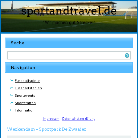
sportandtravel.de
"Wir machen gut Strecke!"
Suche
Navigation
Fussballspiele
Fussballstadien
Sportevents
Sportstätten
Information
Impressum
|
Datenschutzerklärung
Werkendam – Sportpark De Zwaaier