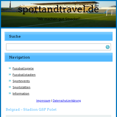
sportandtravel.de
"Wir machen gut Strecke!"
Suche
Navigation
Fussballspiele
Fussballstadien
Sportevents
Sportstätten
Information
Impressum
|
Datenschutzerklärung
Belgrad – Stadion GSP Polet