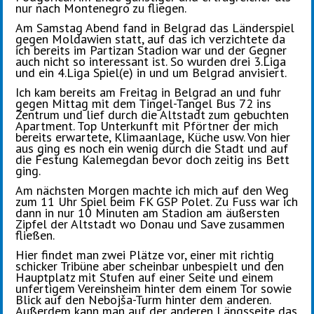
nur nach Montenegro zu fliegen.
Am Samstag Abend fand in Belgrad das Länderspiel
gegen Moldawien statt, auf das ich verzichtete da
ich bereits im Partizan Stadion war und der Gegner
auch nicht so interessant ist. So wurden drei 3.Liga
und ein 4.Liga Spiel(e) in und um Belgrad anvisiert.
Ich kam bereits am Freitag in Belgrad an und fuhr
gegen Mittag mit dem Tingel-Tangel Bus 72 ins
Zentrum und lief durch die Altstadt zum gebuchten
Apartment. Top Unterkunft mit Pförtner der mich
bereits erwartete, Klimaanlage, Küche usw. Von hier
aus ging es noch ein wenig durch die Stadt und auf
die Festung Kalemegdan bevor doch zeitig ins Bett
ging.
Am nächsten Morgen machte ich mich auf den Weg
zum 11 Uhr Spiel beim FK GSP Polet. Zu Fuss war ich
dann in nur 10 Minuten am Stadion am äußersten
Zipfel der Altstadt wo Donau und Save zusammen
fließen.
Hier findet man zwei Plätze vor, einer mit richtig
schicker Tribüne aber scheinbar unbespielt und den
Hauptplatz mit Stufen auf einer Seite und einem
unfertigem Vereinsheim hinter dem einem Tor sowie
Blick auf den Nebojša-Turm hinter dem anderen.
Außerdem kann man auf der anderen Längsseite das