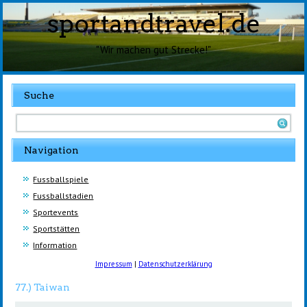
sportandtravel.de
"Wir machen gut Strecke!"
Suche
Navigation
Fussballspiele
Fussballstadien
Sportevents
Sportstätten
Information
Impressum
|
Datenschutzerklärung
77.) Taiwan