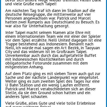
und viele Grüße nach Taipei!
Am nächsten Tag traf ich dann im Stadion auf die
deutsche Reisegruppe, die mittlerweile auf vier
Personen angewachsen war. Patrick und Marcel
hatten zwei Kumpels aus Deutschland zu Besuch. Es
war also für Unterhaltung gesorgt.
Inter Taipei macht seinem Namen alle Ehre mit
einem internationelen Team wie mir einer der Spieler
vor dem Spiel erzählte. Neili United dagegen ist eine
Truppe bestehend aus Indonesiern. Benannt nach
Neili, ich würde mal sagen ein Art Bezirk, in Taoyuan
City und das widerum ist im Großraum Taipei.
Unverkennbar auch durch das aufgetafelte Buffet
mit indonesischen Köstlichkeiten und durch
obligatorische Fotorunde zusammen mit dem
mitgereisten Anhang.
Auf dem Platz ging es mit sieben Toren auch gut zur
Sache und der nächste Länderpunkt war eingetütet.
Weiter ging es zum zweiten Spiel des Tages nur eine
U Bahn Station und ein wenig Laufen entfernt.
Patrick und Marcel verabschiedeten sich an dieser
Stelle, da sie den Ground schon hatten und ein
anderes Spiel schauten.
Viele Grüße, alles Gute und viele tolle Erlebnisse
auf eurer weiteren Reise!