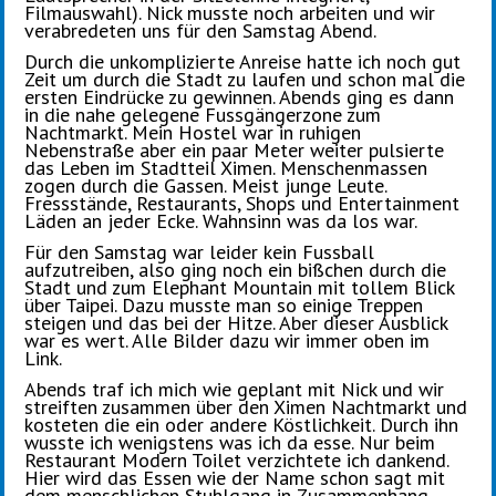
Filmauswahl). Nick musste noch arbeiten und wir
verabredeten uns für den Samstag Abend.
Durch die unkomplizierte Anreise hatte ich noch gut
Zeit um durch die Stadt zu laufen und schon mal die
ersten Eindrücke zu gewinnen. Abends ging es dann
in die nahe gelegene Fussgängerzone zum
Nachtmarkt. Mein Hostel war in ruhigen
Nebenstraße aber ein paar Meter weiter pulsierte
das Leben im Stadtteil Ximen. Menschenmassen
zogen durch die Gassen. Meist junge Leute.
Fressstände, Restaurants, Shops und Entertainment
Läden an jeder Ecke. Wahnsinn was da los war.
Für den Samstag war leider kein Fussball
aufzutreiben, also ging noch ein bißchen durch die
Stadt und zum Elephant Mountain mit tollem Blick
über Taipei. Dazu musste man so einige Treppen
steigen und das bei der Hitze. Aber dieser Ausblick
war es wert. Alle Bilder dazu wir immer oben im
Link.
Abends traf ich mich wie geplant mit Nick und wir
streiften zusammen über den Ximen Nachtmarkt und
kosteten die ein oder andere Köstlichkeit. Durch ihn
wusste ich wenigstens was ich da esse. Nur beim
Restaurant Modern Toilet verzichtete ich dankend.
Hier wird das Essen wie der Name schon sagt mit
dem menschlichen Stuhlgang in Zusammenhang