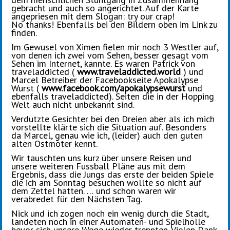
gebracht und auch so angerichtet. Auf der Karte
angepriesen mit dem Slogan: try our crap!
No thanks! Ebenfalls bei den Bildern oben im Link zu
finden.
Im Gewusel von Ximen fielen mir noch 3 Westler auf,
von denen ich zwei vom Sehen, besser gesagt vom
Sehen im Internet, kannte. Es waren Patrick von
traveladdicted (
www.traveladdicted.world
) und
Marcel Betreiber der Facebookseite Apokalypse
Wurst (
www.facebook.com/apokalypsewurst
und
ebenfalls traveladdicted). Seiten die in der Hopping
Welt auch nicht unbekannt sind.
Verdutzte Gesichter bei den Dreien aber als ich mich
vorstellte klärte sich die Situation auf. Besonders
da Marcel, genau wie ich, (leider) auch den guten
alten Ostmöter kennt.
Wir tauschten uns kurz über unsere Reisen und
unsere weiteren Fussball Pläne aus mit dem
Ergebnis, dass die Jungs das erste der beiden Spiele
die ich am Sonntag besuchen wollte so nicht auf
dem Zettel hatten. … und schon waren wir
verabredet für den Nächsten Tag.
Nick und ich zogen noch ein wenig durch die Stadt,
landeten noch in einer Automaten- und Spielhölle
bevor sich unsere Wege wieder trennten. Vielen Dank