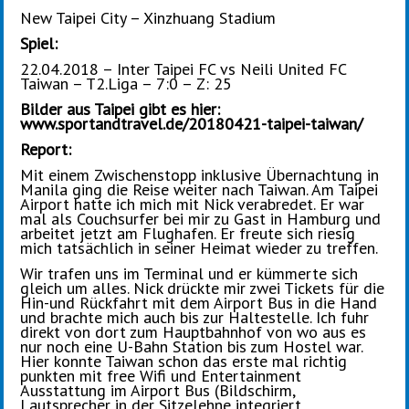
New Taipei City – Xinzhuang Stadium
Spiel:
22.04.2018 – Inter Taipei FC vs Neili United FC
Taiwan – T2.Liga – 7:0 – Z: 25
Bilder aus Taipei gibt es hier:
www.sportandtravel.de/20180421-taipei-taiwan/
Report:
Mit einem Zwischenstopp inklusive Übernachtung in
Manila ging die Reise weiter nach Taiwan. Am Taipei
Airport hatte ich mich mit Nick verabredet. Er war
mal als Couchsurfer bei mir zu Gast in Hamburg und
arbeitet jetzt am Flughafen. Er freute sich riesig
mich tatsächlich in seiner Heimat wieder zu treffen.
Wir trafen uns im Terminal und er kümmerte sich
gleich um alles. Nick drückte mir zwei Tickets für die
Hin-und Rückfahrt mit dem Airport Bus in die Hand
und brachte mich auch bis zur Haltestelle. Ich fuhr
direkt von dort zum Hauptbahnhof von wo aus es
nur noch eine U-Bahn Station bis zum Hostel war.
Hier konnte Taiwan schon das erste mal richtig
punkten mit free Wifi und Entertainment
Ausstattung im Airport Bus (Bildschirm,
Lautsprecher in der Sitzelehne integriert,