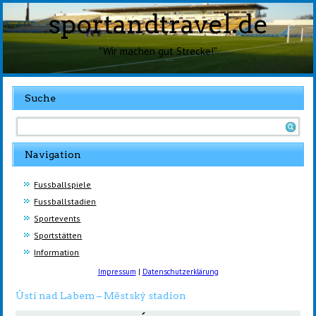
sportandtravel.de
"Wir machen gut Strecke!"
Suche
Navigation
Fussballspiele
Fussballstadien
Sportevents
Sportstätten
Information
Impressum
|
Datenschutzerklärung
Ústí nad Labem – Městský stadion