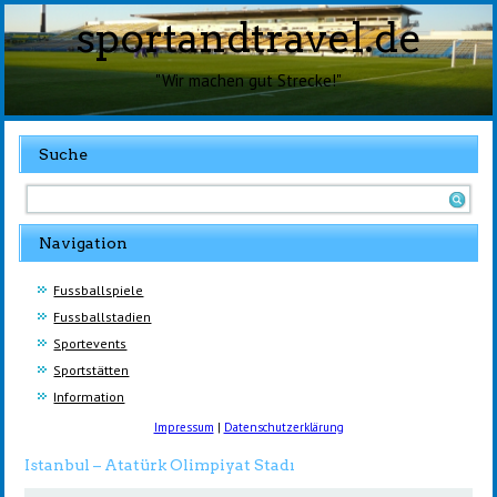
sportandtravel.de
"Wir machen gut Strecke!"
Suche
Navigation
Fussballspiele
Fussballstadien
Sportevents
Sportstätten
Information
Impressum
|
Datenschutzerklärung
Istanbul – Atatürk Olimpiyat Stadı