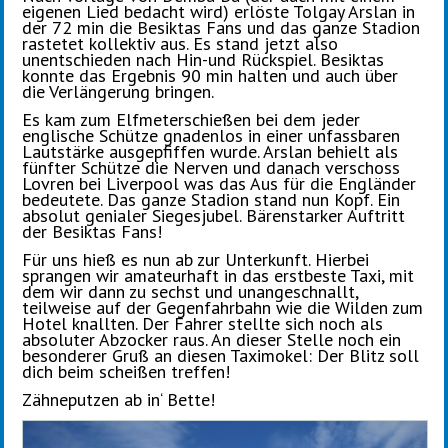
eigenen Lied bedacht wird) erlöste Tolgay Arslan in
der 72 min die Besiktas Fans und das ganze Stadion
rastetet kollektiv aus. Es stand jetzt also
unentschieden nach Hin-und Rückspiel. Besiktas
konnte das Ergebnis 90 min halten und auch über
die Verlängerung bringen.
Es kam zum Elfmeterschießen bei dem jeder
englische Schütze gnadenlos in einer unfassbaren
Lautstärke ausgepfiffen wurde. Arslan behielt als
fünfter Schütze die Nerven und danach verschoss
Lovren bei Liverpool was das Aus für die Engländer
bedeutete. Das ganze Stadion stand nun Kopf. Ein
absolut genialer Siegesjubel. Bärenstarker Auftritt
der Besiktas Fans!
Für uns hieß es nun ab zur Unterkunft. Hierbei
sprangen wir amateurhaft in das erstbeste Taxi, mit
dem wir dann zu sechst und unangeschnallt,
teilweise auf der Gegenfahrbahn wie die Wilden zum
Hotel knallten. Der Fahrer stellte sich noch als
absoluter Abzocker raus. An dieser Stelle noch ein
besonderer Gruß an diesen Taximokel: Der Blitz soll
dich beim scheißen treffen!
Zähneputzen ab in‘ Bette!