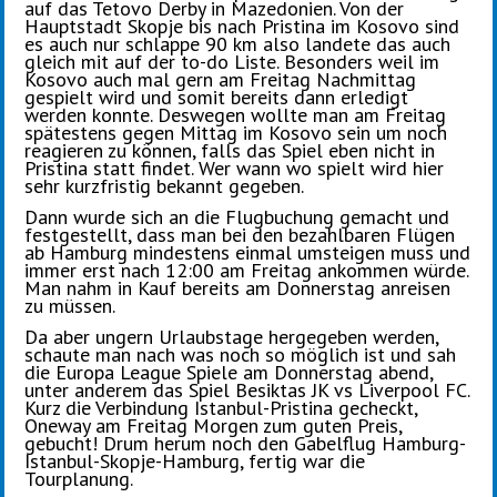
auf das Tetovo Derby in Mazedonien. Von der
Hauptstadt Skopje bis nach Pristina im Kosovo sind
es auch nur schlappe 90 km also landete das auch
gleich mit auf der to-do Liste. Besonders weil im
Kosovo auch mal gern am Freitag Nachmittag
gespielt wird und somit bereits dann erledigt
werden konnte. Deswegen wollte man am Freitag
spätestens gegen Mittag im Kosovo sein um noch
reagieren zu können, falls das Spiel eben nicht in
Pristina statt findet. Wer wann wo spielt wird hier
sehr kurzfristig bekannt gegeben.
Dann wurde sich an die Flugbuchung gemacht und
festgestellt, dass man bei den bezahlbaren Flügen
ab Hamburg mindestens einmal umsteigen muss und
immer erst nach 12:00 am Freitag ankommen würde.
Man nahm in Kauf bereits am Donnerstag anreisen
zu müssen.
Da aber ungern Urlaubstage hergegeben werden,
schaute man nach was noch so möglich ist und sah
die Europa League Spiele am Donnerstag abend,
unter anderem das Spiel Besiktas JK vs Liverpool FC.
Kurz die Verbindung Istanbul-Pristina gecheckt,
Oneway am Freitag Morgen zum guten Preis,
gebucht! Drum herum noch den Gabelflug Hamburg-
Istanbul-Skopje-Hamburg, fertig war die
Tourplanung.