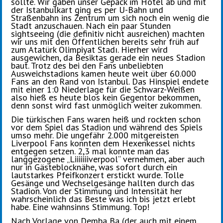
sollte. Wir gaben unser Gepäck im Hotel ab und mit
der Istanbulkart ging es per U-Bahn und
Straßenbahn ins Zentrum um sich noch ein wenig die
Stadt anzuschauen. Nach ein paar Stunden
sightseeing (die definitiv nicht ausreichen) machten
wir uns mit den Öffentlichen bereits sehr früh auf
zum Atatürk Olimpiyat Stadı. Hierher wird
ausgewichen, da Besiktas gerade ein neues Stadion
baut. Trotz des bei den Fans unbeliebten
Ausweichstadions kamen heute weit über 60.000
Fans an den Rand von Istanbul. Das Hinspiel endete
mit einer 1:0 Niederlage für die Schwarz-Weißen
also hieß es heute blos kein Gegentor bekommen,
denn sonst wird fast unmöglich weiter zukommen.
Die türkischen Fans waren heiß und rockten schon
vor dem Spiel das Stadion und während des Spiels
umso mehr. Die ungefähr 2.000 mitgereisten
Liverpool Fans konnten dem Hexenkessel nichts
entgegen setzen. 2,3 mal konnte man das
langgezogene „Liiiiiiiverpool“ vernehmen, aber auch
nur in Gästeblocknähe, was sofort durch ein
lautstarkes Pfeifkonzert erstickt wurde. Tolle
Gesänge und Wechselgesänge hallten durch das
Stadion. Von der Stimmung und Intensität her
wahrscheinlich das Beste was ich bis jetzt erlebt
habe. Eine wahnsinns Stimmung. Top!
Nach Vorlage von Demba Ba (der auch mit einem