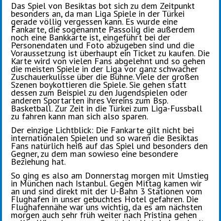
Das Spiel von Besiktas bot sich zu dem Zeitpunkt
besonders an, da man Liga Spiele in der Türkei
gerade völlig vergessen kann. Es wurde eine
Fankarte, die sogenannte Passolig die außerdem
noch eine Bankkarte ist, eingeführt bei der
Personendaten und Foto abzugeben sind und die
Voraussetzung ist überhaupt ein Ticket zu kaufen. Die
Karte wird von vielen Fans abgelehnt und so gehen
die meisten Spiele in der Liga vor ganz schwacher
Zuschauerkulisse über die Bühne. Viele der großen
Szenen boykottieren die Spiele. Sie gehen statt
dessen zum Beispiel zu den Jugendspielen oder
anderen Sportarten ihres Vereins zum Bsp.
Basketball. Zur Zeit in die Türkei zum Liga-Fussball
zu fahren kann man sich also sparen.
Der einzige Lichtblick: Die Fankarte gilt nicht bei
internationalen Spielen und so waren die Besiktas
Fans natürlich heiß auf das Spiel und besonders den
Gegner, zu dem man sowieso eine besondere
Beziehung hat.
So ging es also am Donnerstag morgen mit Umstieg
in München nach Istanbul. Gegen Mittag kamen wir
an und sind direkt mit der U-Bahn 3 Stationen vom
Flughafen in unser gebuchtes Hotel gefahren. Die
Flughafennähe war uns wichtig, da es am nächsten
morgen auch sehr früh weiter nach Pristina gehen