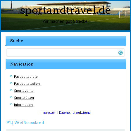
sportandtravel.de
"Wir machen gut Strecke!"
Suche
Navigation
Fussballspiele
Fussballstadien
Sportevents
Sportstätten
Information
Impressum
|
Datenschutzerklärung
91.) Weißrussland