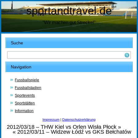
sportandtravel.de
"Wir machen gut Strecke!"
Suche
Navigation
Fussballspiele
Fussballstadien
Sportevents
Sportstätten
Information
Impressum
|
Datenschutzerklärung
2012/03/18 – THW Kiel vs Orlen Wisła Płock
»
«
2012/03/11 – Widzew Łódź vs GKS Bełchatów