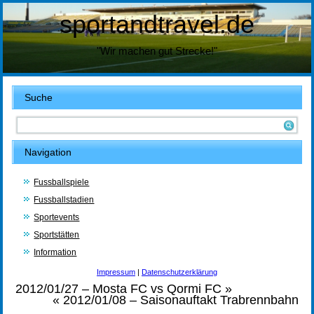
sportandtravel.de
"Wir machen gut Strecke!"
Suche
Navigation
Fussballspiele
Fussballstadien
Sportevents
Sportstätten
Information
Impressum
|
Datenschutzerklärung
2012/01/27 – Mosta FC vs Qormi FC
»
«
2012/01/08 – Saisonauftakt Trabrennbahn