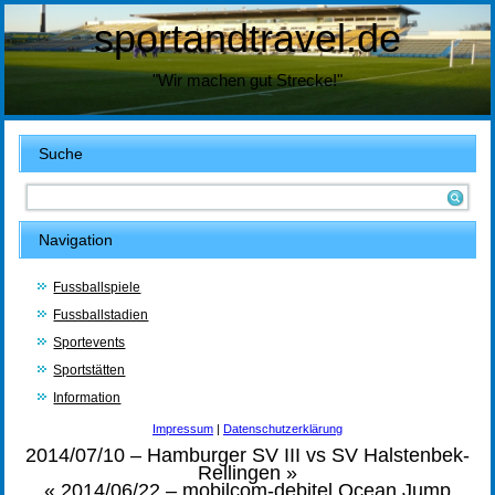
sportandtravel.de
"Wir machen gut Strecke!"
Suche
Navigation
Fussballspiele
Fussballstadien
Sportevents
Sportstätten
Information
Impressum
|
Datenschutzerklärung
2014/07/10 – Hamburger SV III vs SV Halstenbek-
Rellingen
»
«
2014/06/22 – mobilcom-debitel Ocean Jump