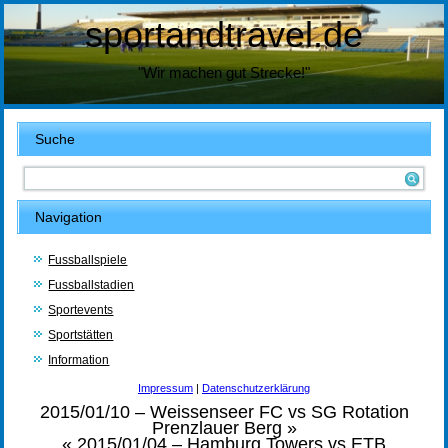
sportandtravel.de
"Wir machen gut Strecke!"
Suche
Navigation
Fussballspiele
Fussballstadien
Sportevents
Sportstätten
Information
Impressum
|
Datenschutzerklärung
2015/01/10 – Weissenseer FC vs SG Rotation
Prenzlauer Berg
»
«
2015/01/04 – Hamburg Towers vs ETB