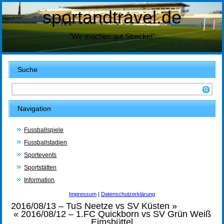
sportandtravel.de
"Wir machen gut Strecke!"
Suche
Navigation
Fussballspiele
Fussballstadien
Sportevents
Sportstätten
Information
Impressum
|
Datenschutzerklärung
2016/08/13 – TuS Neetze vs SV Küsten
»
«
2016/08/12 – 1.FC Quickborn vs SV Grün Weiß
Eimsbüttel