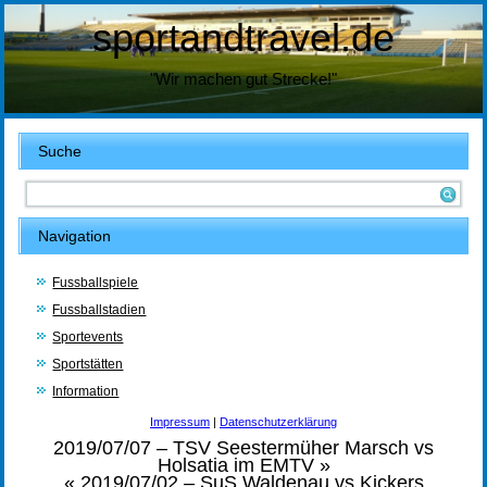
sportandtravel.de
"Wir machen gut Strecke!"
Suche
Navigation
Fussballspiele
Fussballstadien
Sportevents
Sportstätten
Information
Impressum
|
Datenschutzerklärung
2019/07/07 – TSV Seestermüher Marsch vs
Holsatia im EMTV
»
«
2019/07/02 – SuS Waldenau vs Kickers