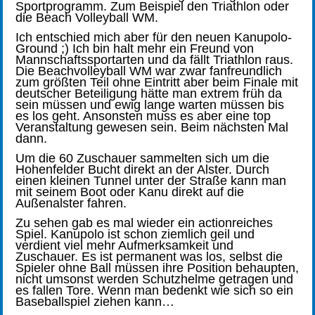
Sportprogramm. Zum Beispiel den Triathlon oder
die Beach Volleyball WM.
Ich entschied mich aber für den neuen Kanupolo-
Ground ;) Ich bin halt mehr ein Freund von
Mannschaftssportarten und da fällt Triathlon raus.
Die Beachvolleyball WM war zwar fanfreundlich
zum größten Teil ohne Eintritt aber beim Finale mit
deutscher Beteiligung hätte man extrem früh da
sein müssen und ewig lange warten müssen bis
es los geht. Ansonsten muss es aber eine top
Veranstaltung gewesen sein. Beim nächsten Mal
dann.
Um die 60 Zuschauer sammelten sich um die
Hohenfelder Bucht direkt an der Alster. Durch
einen kleinen Tunnel unter der Straße kann man
mit seinem Boot oder Kanu direkt auf die
Außenalster fahren.
Zu sehen gab es mal wieder ein actionreiches
Spiel. Kanupolo ist schon ziemlich geil und
verdient viel mehr Aufmerksamkeit und
Zuschauer. Es ist permanent was los, selbst die
Spieler ohne Ball müssen ihre Position behaupten,
nicht umsonst werden Schutzhelme getragen und
es fallen Tore. Wenn man bedenkt wie sich so ein
Baseballspiel ziehen kann…