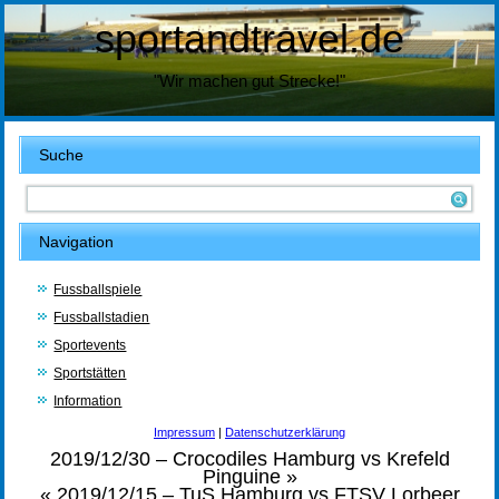
sportandtravel.de
"Wir machen gut Strecke!"
Suche
Navigation
Fussballspiele
Fussballstadien
Sportevents
Sportstätten
Information
Impressum
|
Datenschutzerklärung
2019/12/30 – Crocodiles Hamburg vs Krefeld
Pinguine
»
«
2019/12/15 – TuS Hamburg vs FTSV Lorbeer