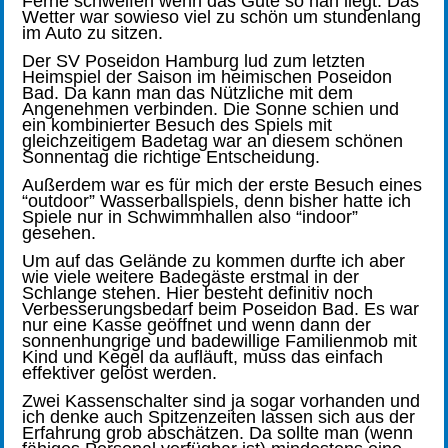
Ferne schweifen wenn das Gute so nah liegt. Das
Wetter war sowieso viel zu schön um stundenlang
im Auto zu sitzen.
Der SV Poseidon Hamburg lud zum letzten
Heimspiel der Saison im heimischen Poseidon
Bad. Da kann man das Nützliche mit dem
Angenehmen verbinden. Die Sonne schien und
ein kombinierter Besuch des Spiels mit
gleichzeitigem Badetag war an diesem schönen
Sonnentag die richtige Entscheidung.
Außerdem war es für mich der erste Besuch eines
“outdoor” Wasserballspiels, denn bisher hatte ich
Spiele nur in Schwimmhallen also “indoor”
gesehen.
Um auf das Gelände zu kommen durfte ich aber
wie viele weitere Badegäste erstmal in der
Schlange stehen. Hier besteht definitiv noch
Verbesserungsbedarf beim Poseidon Bad. Es war
nur eine Kasse geöffnet und wenn dann der
sonnenhungrige und badewillige Familienmob mit
Kind und Kegel da aufläuft, muss das einfach
effektiver gelöst werden.
Zwei Kassenschalter sind ja sogar vorhanden und
ich denke auch Spitzenzeiten lassen sich aus der
Erfahrung grob abschätzen. Da sollte man (wenn