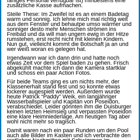
fähiges Personal verfügbar ist) mindestens eine
zusätzliche Kasse aufmachen.
Steile These: Im Zweifel ist es an einem Badetag
warm und sonnig. Ich lehne mich mal richtig weit
aus dem Fenster und behautpe umso wärmer und
sonniger desto mehr Menschen strömen ins
Freibad und da will man ungern ewig in der Hitze
rumstehen, erst recht nicht mit kleinen Kindern.
Nun gut, vielleicht kommt die Botschaft ja an und
wer weiß woran es gelegen hat.
Irgendwann war ich dann drin und hatte noch
etwas Zeit vor dem Spiel baden zu gehen. Frisch
abgekühlt machte ich dann die Kamera startklar
und schoss ein paar Action Fotos.
Für beide Teams ging es um nichts mehr, der
Klassenerhalt stand fest und so konnte etwas
lockerer augespielt werden. Außerdem wurde
heute Patrick “Paddy” Weik, ein langjähriger
Wasserballspieler und Kapitän von Poseidon,
verabschiedet. Leider gönnten ihm die Duisburger
keinen letzten Heimsieg und verpassten Poseidon
eine klare Heimniederlage. Am heutigen Tag aber
wohl nicht mehr so tragisch.
Damit waren nach ein paar Runden um den Pool
auch alle Bilder im Kasten und ich verbrachte den