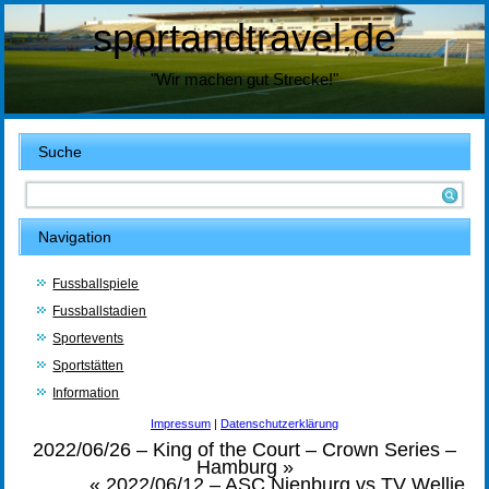
sportandtravel.de
"Wir machen gut Strecke!"
Suche
Navigation
Fussballspiele
Fussballstadien
Sportevents
Sportstätten
Information
Impressum
|
Datenschutzerklärung
2022/06/26 – King of the Court – Crown Series –
Hamburg
»
«
2022/06/12 – ASC Nienburg vs TV Wellie