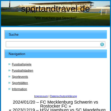
sportandtravel.de
"Wir machen gut Strecke!"
Suche
Navigation
Fussballspiele
Fussballstadien
Sportevents
Sportstätten
Information
Impressum
|
Datenschutzerklärung
2024/01/20 – FC Mecklenburg Schwerin vs
Rostocker FC
»
«
2023/12/19 – HSV Hamburg vs SC Magdeburg