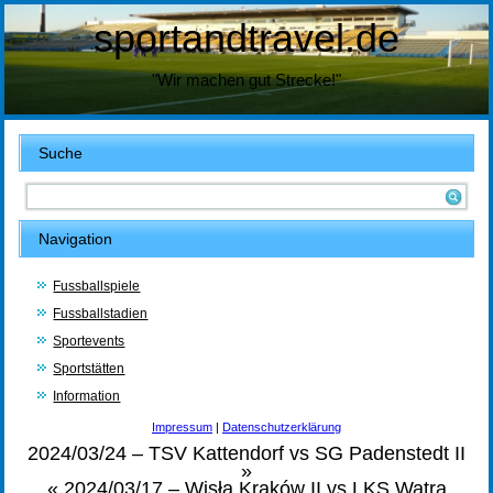
sportandtravel.de
"Wir machen gut Strecke!"
Suche
Navigation
Fussballspiele
Fussballstadien
Sportevents
Sportstätten
Information
Impressum
|
Datenschutzerklärung
2024/03/24 – TSV Kattendorf vs SG Padenstedt II
»
«
2024/03/17 – Wisła Kraków II vs LKS Watra