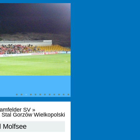
ramfelder SV
»
 Stal Gorzów Wielkopolski
l Molfsee