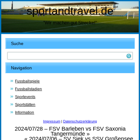
sportandtravel.de
"Wir machen gut Strecke!"
Suche
Navigation
Fussballspiele
Fussballstadien
Sportevents
Sportstätten
Information
Impressum
|
Datenschutzerklärung
2024/07/28 – FSV Barleben vs FSV Saxonia
Tangermünde
»
«
2024/07/06 – SV Siek vs SSV Großensee