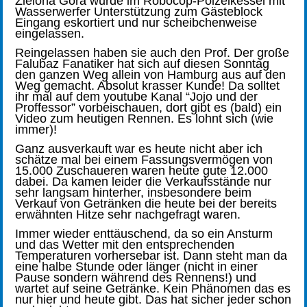
Zielona Góra wurde im Robocop-Polzeikessel mit
Wasserwerfer Unterstützung zum Gästeblock
Eingang eskortiert und nur scheibchenweise
eingelassen.
Reingelassen haben sie auch den Prof. Der große
Falubaz Fanatiker hat sich auf diesen Sonntag
den ganzen Weg allein von Hamburg aus auf den
Weg gemacht. Absolut krasser Kunde! Da solltet
ihr mal auf dem youtube Kanal “Jojo und der
Proffessor” vorbeischauen, dort gibt es (bald) ein
Video zum heutigen Rennen. Es lohnt sich (wie
immer)!
Ganz ausverkauft war es heute nicht aber ich
schätze mal bei einem Fassungsvermögen von
15.000 Zuschaueren waren heute gute 12.000
dabei. Da kamen leider die Verkaufsstände nur
sehr langsam hinterher, insbesondere beim
Verkauf von Getränken die heute bei der bereits
erwähnten Hitze sehr nachgefragt waren.
Immer wieder enttäuschend, da so ein Ansturm
und das Wetter mit den entsprechenden
Temperaturen vorhersebar ist. Dann steht man da
eine halbe Stunde oder länger (nicht in einer
Pause sondern während des Rennens!) und
wartet auf seine Getränke. Kein Phänomen das es
nur hier und heute gibt. Das hat sicher jeder schon