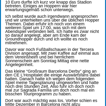
10 Euro durfte ich kurz vor knapp das Stadion
betreten. Einiges an Hoppern war hier
erwartungsgemäß schon unterwegs.
Ich selbst wurde auch irgendwann angesprochen
und wir unterhielten uns über die üblichen Hopper
Themen. Dabei erfuhr ich noch von einem
weiteren Spiel um 17:00, was sich mit dem
Abendspiel verbinden ließ. Ich hatte es zwar nicht
so darauf angelegt, aber am Ende kam der
Groundhopper durch und ich wollte es noch
mitnehmen.
Davor war noch Fußballschauen in der Tercera
Division angesagt. Mit zwei Kaffee auf einmal aus
dem Vereinsheim und bei herrlichem
Sonnenschein am Sonntag Mittag eine nette
Angelegenheit.
Das kleine “Großraum Barcelona Derby” ging an
den CE L’Hospitalet die einige Auswärtsfans dabei
hatten. Danach hatte ich wegen dem folgenden
Spiel meine Tagesplanung umgeworfen und hatte
noch drei Stunden Zeit. Also fuhr ich doch noch
mal zur Sagrada Família um doch noch mal ein
bisschen Touriprogramm zu haben.
Dort war auch mächtig was los. Vorher schien es
Mitte Dezember in Barcelona nicht allzu