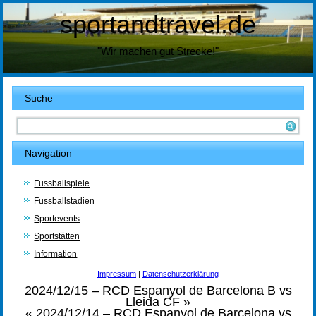
sportandtravel.de
"Wir machen gut Strecke!"
Suche
Navigation
Fussballspiele
Fussballstadien
Sportevents
Sportstätten
Information
Impressum
|
Datenschutzerklärung
2024/12/15 – RCD Espanyol de Barcelona B vs
Lleida CF
»
«
2024/12/14 – RCD Espanyol de Barcelona vs