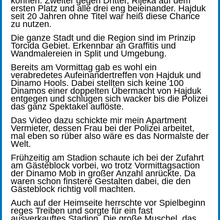
können. Zweiter gegen Dritter, Rijeka auf dem
ersten Platz und alle drei eng beieinander. Hajduk
seit 20 Jahren ohne Titel war heiß diese Chance
zu nutzen.
Die ganze Stadt und die Region sind im Prinzip
Torcida Gebiet. Erkennbar an Graffitis und
Wandmalereien in Split und Umgebung.
Bereits am Vormittag gab es wohl ein
verabredetes Aufeinandertreffen von Hajduk und
Dinamo Hools. Dabei stellten sich keine 100
Dinamos einer doppelten Übermacht von Hajduk
entgegen und schlugen sich wacker bis die Polizei
das ganz Spektakel auflöste.
Das Video dazu schickte mir mein Apartment
Vermieter, dessen Frau bei der Polizei arbeitet,
mal eben so rüber also wäre es das Normalste der
Welt.
Frühzeitig am Stadion schaute ich bei der Zufahrt
am Gästeblock vorbei, wo trotz Vormittagsaction
der Dinamo Mob in großer Anzahl anrückte. Da
waren schon finstere Gestalten dabei, die den
Gästeblock richtig voll machten.
Auch auf der Heimseite herrschte vor Spielbeginn
reges Treiben und sorgte für ein fast
ausverkauftes Stadion. Die große Muschel, das