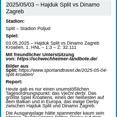
2025/05/03 – Hajduk Split vs Dinamo
Zagreb
Stadion:
Split – Stadion Poljud
Spiel:
03.05.2025 – Hajduk Split vs Dinamo Zagreb
Kroatien, 1. HNL – 1:3 – Z: 32.111
Mit freundlicher Unterstützung
von:
https://schwechheimer-landbote.de/
Bilder aus
Split:
https://www.sportandtravel.de/2025-05-04-
split-kroatien/
Report:
Heute gab es nur einen unumstößlichen
Tagesordnungspunkt: das
Vječni derbi
. Das
größte Spiel Kroatiens, eines der heißesten auf
dem Balkan und in Europa, das ewige Derby
zwischen Hajduk Split und Dinamo Zagreb.
Die Ausgangslage hätte spannender kaum sein