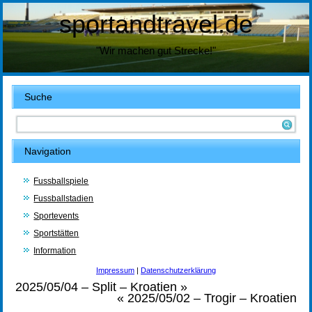
sportandtravel.de
"Wir machen gut Strecke!"
Suche
Navigation
Fussballspiele
Fussballstadien
Sportevents
Sportstätten
Information
Impressum
|
Datenschutzerklärung
2025/05/04 – Split – Kroatien
»
«
2025/05/02 – Trogir – Kroatien