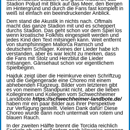
Stadion Poljud mit Blick auf das Meer, den Bergen
im Hintergrund und durch die Fans fast komplett in
weiß ist einfach ein beeindruckender Anblick.
Dem stand die Akustik in nichts nach. Oftmals
macht das ganze Stadion mit und es scheppert
durchs Stadion. Das geht schon vor dem Spiel los
wenn kroatische Folkhits eingespielt werden und
jedes Kind den Text mitsingen kann. Weit entfernt
von stumpfsinnigen Mallorca Ramsch und
deutschem Schlager. Keines der Lieder habe ich
verstanden, aber es war leicht zu merken, dass
die Fans mit Stolz und Herzblut die Lieder
mitsangen. Gänsehaut schon vor eigentlichem
Spielbeginn.
Hajduk zeigt über die Heimkurve einen Schriftzug
und die Gegengerade eine Choreo mit einem
abhebenden Flugzeug. Bilder vom letzteren gibt
es von meinem Standpunkt nicht, aber die lieben
Kolleginnen und Kollegen vom Schwechheimer
Landebote
https://schwechheimer-landbote.de/
haben mir ein paar Bilder aus ihrer Perspektive
zur Verfügung gestellt. Vielen Dank dafür! Diese
Choreo wurde dann noch untermalt von rotem und
blauen Rauch.
In der zweiten Hälfte brennt die Torcida reichlich