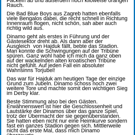
Fackeln ab und außerdem noch kiloweise orangen
Rauch.
Die Bad Blue Boys aus Zagreb hatten ebenfalls
viele Bengalos dabei, die recht schnell in Richtung
Innenraum flogen, nicht schön, sah aber auch
richtig wild aus.
Dinamo geht als erstes in Führung und der
Gästesektor dreht ab. Als dann aber der
Ausgleich von Hajduk fällt, bebte das Stadion.
Man konnte die Schwingungen auf der Tribüne
spüren. Ganz wohl habe ich mich da ganz oben
auf der wackelnden alten kroatischen Tribüne
nicht gefühlt. Auf jeden Fall ein absoluter
Wahnsinns Torjubel!
Das war für Hajduk am heutigen Tage der einzige
Grund zum Jubeln. Dinamo schoss noch zwei
weitere Tore und machte somit den wichtigen Sieg
im Derby klar.
Beste Stimmung also bei den Gästen.
Erwähnenswert ist hier die Geschlossenheit und
Lautstärke der Dinamos über das ganze Spiel,
trotz der Übermacht der sie gegenüberstanden.
Sie hatten eben nicht nur eine Heimkurve sondern
fast ein ganzes Stadion gegen sich. Mittlerweile
nicht das erste Mal, dass mich Dinamo