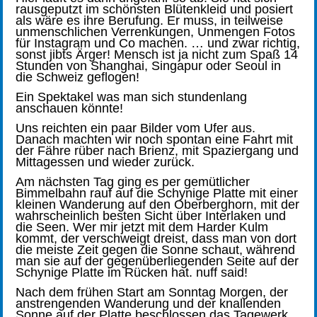
rausgeputzt im schönsten Blütenkleid und posiert
als wäre es ihre Berufung. Er muss, in teilweise
unmenschlichen Verrenkungen, Unmengen Fotos
für Instagram und Co machen. … und zwar richtig,
sonst jibts Ärger! Mensch ist ja nicht zum Spaß 14
Stunden von Shanghai, Singapur oder Seoul in
die Schweiz geflogen!
Ein Spektakel was man sich stundenlang
anschauen könnte!
Uns reichten ein paar Bilder vom Ufer aus.
Danach machten wir noch spontan eine Fahrt mit
der Fähre rüber nach Brienz, mit Spaziergang und
Mittagessen und wieder zurück.
Am nächsten Tag ging es per gemütlicher
Bimmelbahn rauf auf die Schynige Platte mit einer
kleinen Wanderung auf den Oberberghorn, mit der
wahrscheinlich besten Sicht über Interlaken und
die Seen. Wer mir jetzt mit dem Harder Kulm
kommt, der verschweigt dreist, dass man von dort
die meiste Zeit gegen die Sonne schaut, während
man sie auf der gegenüberliegenden Seite auf der
Schynige Platte im Rücken hat. nuff said!
Nach dem frühen Start am Sonntag Morgen, der
anstrengenden Wanderung und der knallenden
Sonne auf der Platte beschlossen das Tagewerk