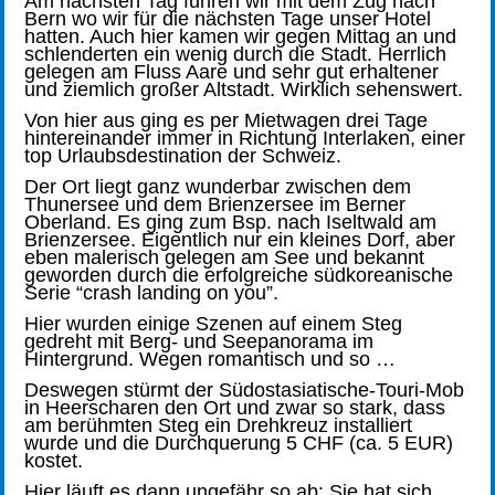
Am nächsten Tag fuhren wir mit dem Zug nach
Bern wo wir für die nächsten Tage unser Hotel
hatten. Auch hier kamen wir gegen Mittag an und
schlenderten ein wenig durch die Stadt. Herrlich
gelegen am Fluss Aare und sehr gut erhaltener
und ziemlich großer Altstadt. Wirklich sehenswert.
Von hier aus ging es per Mietwagen drei Tage
hintereinander immer in Richtung Interlaken, einer
top Urlaubsdestination der Schweiz.
Der Ort liegt ganz wunderbar zwischen dem
Thunersee und dem Brienzersee im Berner
Oberland. Es ging zum Bsp. nach Iseltwald am
Brienzersee. Eigentlich nur ein kleines Dorf, aber
eben malerisch gelegen am See und bekannt
geworden durch die erfolgreiche südkoreanische
Serie “crash landing on you”.
Hier wurden einige Szenen auf einem Steg
gedreht mit Berg- und Seepanorama im
Hintergrund. Wegen romantisch und so …
Deswegen stürmt der Südostasiatische-Touri-Mob
in Heerscharen den Ort und zwar so stark, dass
am berühmten Steg ein Drehkreuz installiert
wurde und die Durchquerung 5 CHF (ca. 5 EUR)
kostet.
Hier läuft es dann ungefähr so ab: Sie hat sich