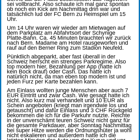
sei vollbracht. Also schaute ich mal ganz spontan
ob noch ein Kick am Nachmittag drin war und
tatsächlich lud der FC Bern zu Heimspiel um 15
Uhr.
Um 14 Uhr waren wir wieder am Mietwagen auf
dem Parkplatz am Abfahrtsort der Schynige
Platte-Bahn. Ca. 45 Minuten brauchten wir zurück
nach Bern. Madame am Hotel rausgeworfen und
rauf auf den Berner Ring zum Stadion Neufeld.
Pünktlich abgeparkt, aber fast überall in der
Schweiz herrscht ein strenges Parkregime. Also
top modern hier, Bezahlung per App (hatte ich
kein Bock drauf) oder Cash. Das hatte ich
natürlich nicht, da man eben top modern ist und
jeden Furz per Karte bezahlen kann.
Am Einlass wollten junge Menschen aber auch 7
EUR Eintritt und zwar Cash. Wie gesagt hatte ich
nicht. Also kurz mal verhandelt und 10 EUR als
Schein angeboten (kriegt man irgendwie los und
getauscht) und dafür Einlass und 3 CHF Rückgeld
bekommen die ich für die Parkuhr nutzte. Reichte
in der unverschämt teuren Schweiz nicht ganz für
die gesamte Parkdauer, aber Sonntag Nachmittag
bei super Hitze werden die Ordnungshüter ja wohl
nicht eskalieren und außerdem hatte ich die