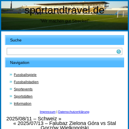
sportandtravel.de
"Wir machen gut Strecke!"
Suche
Navigation
Fussballspiele
Fussballstadien
Sportevents
Sportstätten
Information
Impressum
|
Datenschutzerklärung
2025/08/11 – Schweiz
»
«
2025/07/13 – Falubaz Zielona Góra vs Stal
Gorzów Wielkopolski