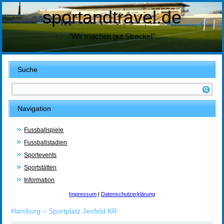
sportandtravel.de
"Wir machen gut Strecke!"
Suche
Navigation
Fussballspiele
Fussballstadien
Sportevents
Sportstätten
Information
Impressum
|
Datenschutzerklärung
Hamburg – Sportplatz Jenfeld KR