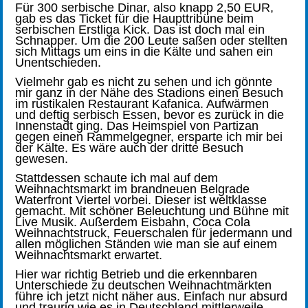
Für 300 serbische Dinar, also knapp 2,50 EUR,
gab es das Ticket für die Haupttribüne beim
serbischen Erstliga Kick. Das ist doch mal ein
Schnapper. Um die 200 Leute saßen oder stellten
sich Mittags um eins in die Kälte und sahen ein
Unentschieden.
Vielmehr gab es nicht zu sehen und ich gönnte
mir ganz in der Nähe des Stadions einen Besuch
im rustikalen Restaurant Kafanica. Aufwärmen
und deftig serbisch Essen, bevor es zurück in die
Innenstadt ging. Das Heimspiel von Partizan
gegen einen Rammelgegner, ersparte ich mir bei
der Kälte. Es wäre auch der dritte Besuch
gewesen.
Stattdessen schaute ich mal auf dem
Weihnachtsmarkt im brandneuen Belgrade
Waterfront Viertel vorbei. Dieser ist weltklasse
gemacht. Mit schöner Beleuchtung und Bühne mit
Live Musik. Außerdem Eisbahn, Coca Cola
Weihnachtstruck, Feuerschalen für jedermann und
allen möglichen Ständen wie man sie auf einem
Weihnachtsmarkt erwartet.
Hier war richtig Betrieb und die erkennbaren
Unterschiede zu deutschen Weihnachtmärkten
führe ich jetzt nicht näher aus. Einfach nur absurd
und traurig wie es in Deutschland mittlerweile