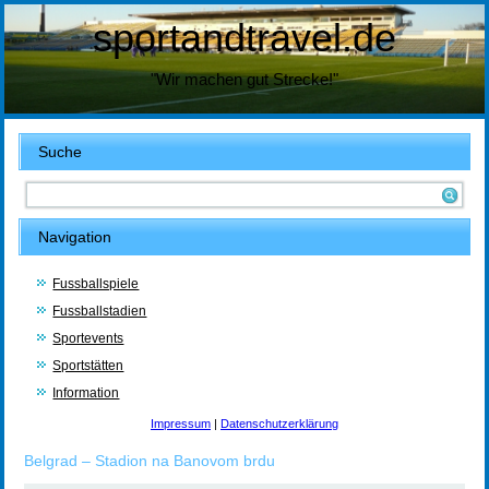
sportandtravel.de
"Wir machen gut Strecke!"
Suche
Navigation
Fussballspiele
Fussballstadien
Sportevents
Sportstätten
Information
Impressum
|
Datenschutzerklärung
Belgrad – Stadion na Banovom brdu