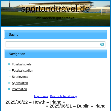
sportandtravel.de
"Wir machen gut Strecke!"
Suche
Navigation
Fussballspiele
Fussballstadien
Sportevents
Sportstätten
Information
Impressum
|
Datenschutzerklärung
2025/06/22 – Howth – Irland
»
«
2025/06/21 – Dublin – Irland