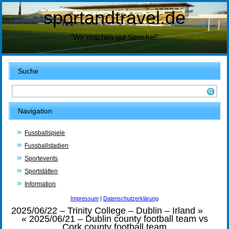
sportandtravel.de
"Wir machen gut Strecke!"
Suche
Navigation
Fussballspiele
Fussballstadien
Sportevents
Sportstätten
Information
Impressum
|
Datenschutzerklärung
2025/06/22 – Trinity College – Dublin – Irland
»
«
2025/06/21 – Dublin county football team vs
Cork county football team