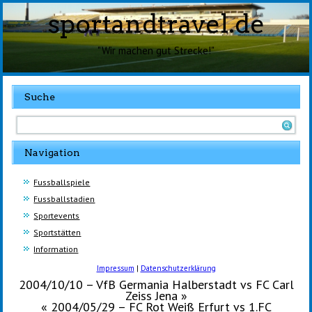
sportandtravel.de
"Wir machen gut Strecke!"
Suche
Navigation
Fussballspiele
Fussballstadien
Sportevents
Sportstätten
Information
Impressum
|
Datenschutzerklärung
2004/10/10 – VfB Germania Halberstadt vs FC Carl
Zeiss Jena
»
«
2004/05/29 – FC Rot Weiß Erfurt vs 1.FC