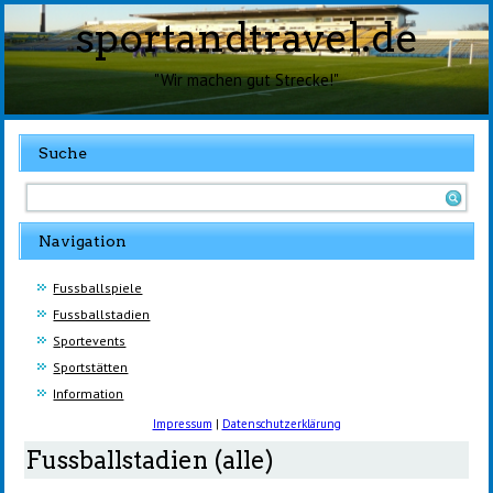
sportandtravel.de
"Wir machen gut Strecke!"
Suche
Navigation
Fussballspiele
Fussballstadien
Sportevents
Sportstätten
Information
Impressum
|
Datenschutzerklärung
Fussballstadien (alle)