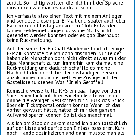
zurück. So richtig wollten die nicht mit der Sprache
rausrücken wie man es da drauf schafft.
Ich verfasste also einen Text mit meinem Anliegen
und sendete diesen per E-Mail und später auch über
Facebook und Instagram an den Club. Entweder
kamen Fehlermeldungen, dass die Mails nicht
gesendet werden konnten oder es gab überhaupt
keine Rückmeldung.
Auf der Seite der Fußball Akademie fand ich einige
E-Mail Kontakte die ich dann anschrieb. Nur leider
haben die Menschen dort nicht direkt etwas mit der
Liga Mannschaft zu tun. Immerhin kam da mal eine
Rückmeldung und dadurch schaffte es meine
Nachricht doch noch bei der zuständigen Person
anzukommen und ich erhielt eine Zusage auf der
Gästeliste zu stehen. Was für ein Geraffel!
Komischerweise teilte RFS ein paar Tage vor dem
Spiel einen Link auf ihrer Facebookseite wo man
online die wenigen Restkarten für 5 EUR das Stück
über ein Ticketportal ordern konnte. Wenn ich das
vorher gewusst hätte, hätte ich mir den ganzen
Aufwand sparen können. So ist das manchmal.
Als ich am Stadion ankam stand ich auch tatsächlich
auf der Liste und durfte den Einlass passieren. Kurz
noch Hände desinfizieren und dann musste man als