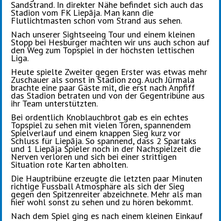
Sandstrand. In direkter Nähe befindet sich auch das
Stadion vom FK Liepāja. Man kann die
Flutlichtmasten schon vom Strand aus sehen.
Nach unserer Sightseeing Tour und einem kleinen
Stopp bei Hesburger machten wir uns auch schon auf
den Weg zum Topspiel in der höchsten lettischen
Liga.
Heute spielte Zweiter gegen Erster was etwas mehr
Zuschauer als sonst in Stadion zog. Auch Jūrmala
brachte eine paar Gäste mit, die erst nach Anpfiff
das Stadion betraten und von der Gegentribüne aus
ihr Team unterstützten.
Bei ordentlich Knoblauchbrot gab es ein echtes
Topspiel zu sehen mit vielen Toren, spannendem
Spielverlauf und einem knappen Sieg kurz vor
Schluss für Liepāja. So spannend, dass 2 Spartaks
und 1 Liepāja Spieler noch in der Nachspielzeit die
Nerven verloren und sich bei einer strittigen
Situation rote Karten abholten.
Die Hauptribüne erzeugte die letzten paar Minuten
richtige Fussball Atmosphäre als sich der Sieg
gegen den Spitzenreiter abzeichnete. Mehr als man
hier wohl sonst zu sehen und zu hören bekommt.
Nach dem Spiel ging es nach einem kleinen Einkauf