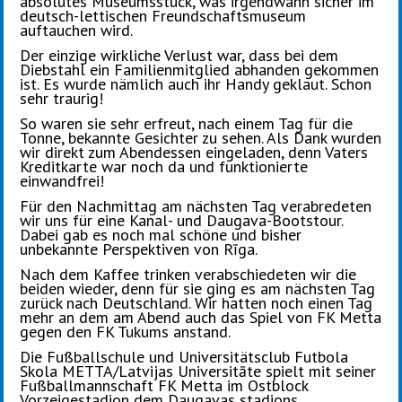
absolutes Museumsstück, was irgendwann sicher im
deutsch-lettischen Freundschaftsmuseum
auftauchen wird.
Der einzige wirkliche Verlust war, dass bei dem
Diebstahl ein Familienmitglied abhanden gekommen
ist. Es wurde nämlich auch ihr Handy geklaut. Schon
sehr traurig!
So waren sie sehr erfreut, nach einem Tag für die
Tonne, bekannte Gesichter zu sehen. Als Dank wurden
wir direkt zum Abendessen eingeladen, denn Vaters
Kreditkarte war noch da und funktionierte
einwandfrei!
Für den Nachmittag am nächsten Tag verabredeten
wir uns für eine Kanal- und Daugava-Bootstour.
Dabei gab es noch mal schöne und bisher
unbekannte Perspektiven von Rīga.
Nach dem Kaffee trinken verabschiedeten wir die
beiden wieder, denn für sie ging es am nächsten Tag
zurück nach Deutschland. Wir hatten noch einen Tag
mehr an dem am Abend auch das Spiel von FK Metta
gegen den FK Tukums anstand.
Die Fußballschule und Universitätsclub Futbola
Skola METTA/Latvijas Universitāte spielt mit seiner
Fußballmannschaft FK Metta im Ostblock
Vorzeigestadion dem Daugavas stadions.