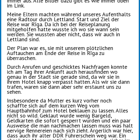
immer aus. Alle Bilder dazu gibt es wie immer oben
im Link.
Meine Eltern machten während unseres Aufenthalts
eine Radtour durch Lettland. Start und Ziel der
Reise war Rīga. Da ich bei der Reiseplanung
mitgeholfen hatte wusste ich wo sie wann sein
werden. Sie wussten aber nicht, dass wir auch in
Lettland sind.
Der Plan war es, sie mit unserem plötzlichen
Auftauchen am Ende der Reise in Rīga zu
überraschen.
Durch Anrufen und geschicktes Nachfragen konnte
ich am Tag ihrer Ankunft auch herausfinden wo
genau in der Stadt sie gerade sind, da wir sie in
ihrem Hotel knapp verpasst hatten. Als wir sie dann
trafen, waren sie dann aber sehr erstaunt uns zu
sehen.
Insbesondere da Mutter es kurz vorher noch
schaffte sich auf dem kurzen Weg vom
Hauptbahnhof zum Hotel beklauen zu lassen. Alles
nicht so wild. Geklaut wurde wenig Bargeld,
Geldkarten die sofort gesperrt wurden und ein paar
Ausweise die man nachmachen lassen muss was halt
nervige Rennereien nach sich zieht. Ärgerlich war hier,
dass auch ihr alter DDR Führerschein weg war. Ein