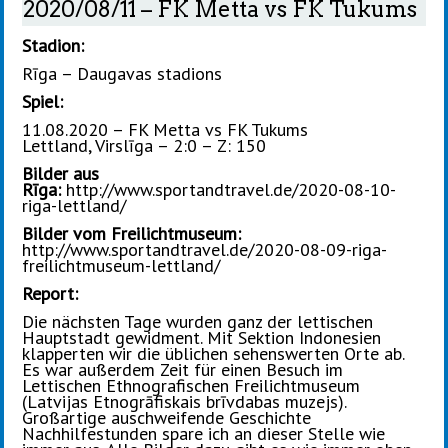
2020/08/11 – FK Metta vs FK Tukums
Stadion:
Rīga – Daugavas stadions
Spiel:
11.08.2020 – FK Metta vs FK Tukums
Lettland, Virslīga – 2:0 – Z: 150
Bilder aus
Rīga:
http://www.sportandtravel.de/2020-08-10-
riga-lettland/
Bilder vom Freilichtmuseum:
http://www.sportandtravel.de/2020-08-09-riga-
freilichtmuseum-lettland/
Report:
Die nächsten Tage wurden ganz der lettischen
Hauptstadt gewidment. Mit Sektion Indonesien
klapperten wir die üblichen sehenswerten Orte ab.
Es war außerdem Zeit für einen Besuch im
Lettischen Ethnografischen Freilichtmuseum
(Latvijas Etnogrāfiskais brīvdabas muzejs).
Großartige auschweifende Geschichte
Nachhilfestunden spare ich an dieser Stelle wie