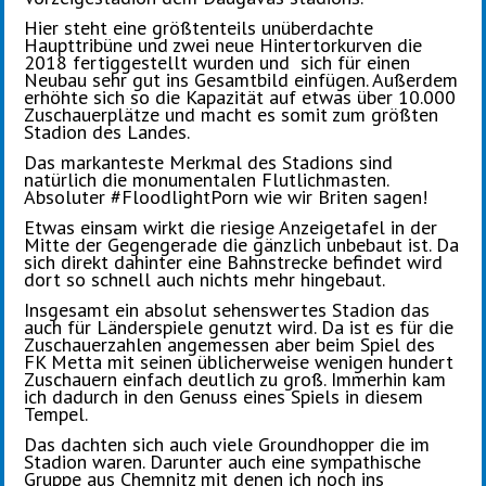
Hier steht eine größtenteils unüberdachte
Haupttribüne und zwei neue Hintertorkurven die
2018 fertiggestellt wurden und sich für einen
Neubau sehr gut ins Gesamtbild einfügen. Außerdem
erhöhte sich so die Kapazität auf etwas über 10.000
Zuschauerplätze und macht es somit zum größten
Stadion des Landes.
Das markanteste Merkmal des Stadions sind
natürlich die monumentalen Flutlichmasten.
Absoluter #FloodlightPorn wie wir Briten sagen!
Etwas einsam wirkt die riesige Anzeigetafel in der
Mitte der Gegengerade die gänzlich unbebaut ist. Da
sich direkt dahinter eine Bahnstrecke befindet wird
dort so schnell auch nichts mehr hingebaut.
Insgesamt ein absolut sehenswertes Stadion das
auch für Länderspiele genutzt wird. Da ist es für die
Zuschauerzahlen angemessen aber beim Spiel des
FK Metta mit seinen üblicherweise wenigen hundert
Zuschauern einfach deutlich zu groß. Immerhin kam
ich dadurch in den Genuss eines Spiels in diesem
Tempel.
Das dachten sich auch viele Groundhopper die im
Stadion waren. Darunter auch eine sympathische
Gruppe aus Chemnitz mit denen ich noch ins