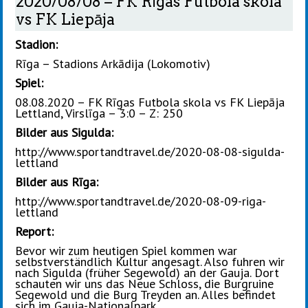
2020/08/08 – FK Rīgas Futbola skola
vs FK Liepāja
Stadion:
Rīga – Stadions Arkādija (Lokomotiv)
Spiel:
08.08.2020 – FK Rīgas Futbola skola vs FK Liepāja
Lettland, Virslīga – 3:0 – Z: 250
Bilder aus Sigulda:
http://www.sportandtravel.de/2020-08-08-sigulda-
lettland
Bilder aus Rīga:
http://www.sportandtravel.de/2020-08-09-riga-
lettland
Report:
Bevor wir zum heutigen Spiel kommen war
selbstverständlich Kultur angesagt. Also fuhren wir
nach Sigulda (früher Segewold) an der Gauja. Dort
schauten wir uns das Neue Schloss, die Burgruine
Segewold und die Burg Treyden an. Alles befindet
sich im Gauja-Nationalpark.