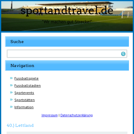
sportandtravel.de
"Wir machen gut Strecke!"
Suche
Navigation
Fussballspiele
Fussballstadien
Sportevents
Sportstätten
Information
Impressum
|
Datenschutzerklärung
40.) Lettland