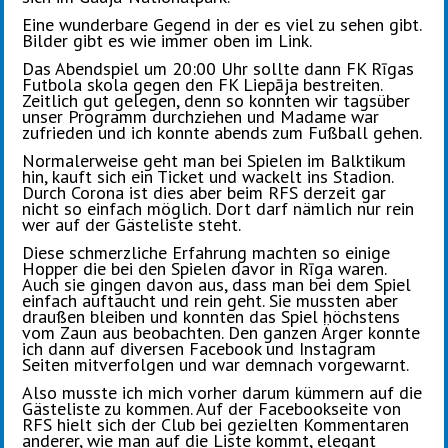
Eine wunderbare Gegend in der es viel zu sehen gibt.
Bilder gibt es wie immer oben im Link.
Das Abendspiel um 20:00 Uhr sollte dann FK Rīgas
Futbola skola gegen den FK Liepāja bestreiten.
Zeitlich gut gelegen, denn so konnten wir tagsüber
unser Programm durchziehen und Madame war
zufrieden und ich konnte abends zum Fußball gehen.
Normalerweise geht man bei Spielen im Balktikum
hin, kauft sich ein Ticket und wackelt ins Stadion.
Durch Corona ist dies aber beim RFS derzeit gar
nicht so einfach möglich. Dort darf nämlich nur rein
wer auf der Gästeliste steht.
Diese schmerzliche Erfahrung machten so einige
Hopper die bei den Spielen davor in Rīga waren.
Auch sie gingen davon aus, dass man bei dem Spiel
einfach auftaucht und rein geht. Sie mussten aber
draußen bleiben und konnten das Spiel höchstens
vom Zaun aus beobachten. Den ganzen Ärger konnte
ich dann auf diversen Facebook und Instagram
Seiten mitverfolgen und war demnach vorgewarnt.
Also musste ich mich vorher darum kümmern auf die
Gästeliste zu kommen. Auf der Facebookseite von
RFS hielt sich der Club bei gezielten Kommentaren
anderer, wie man auf die Liste kommt, elegant