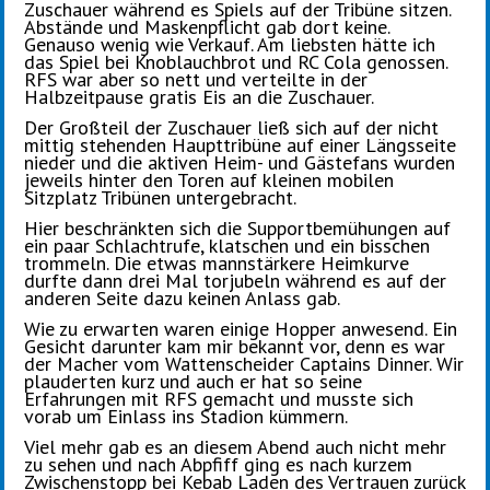
Zuschauer während es Spiels auf der Tribüne sitzen.
Abstände und Maskenpflicht gab dort keine.
Genauso wenig wie Verkauf. Am liebsten hätte ich
das Spiel bei Knoblauchbrot und RC Cola genossen.
RFS war aber so nett und verteilte in der
Halbzeitpause gratis Eis an die Zuschauer.
Der Großteil der Zuschauer ließ sich auf der nicht
mittig stehenden Haupttribüne auf einer Längsseite
nieder und die aktiven Heim- und Gästefans wurden
jeweils hinter den Toren auf kleinen mobilen
Sitzplatz Tribünen untergebracht.
Hier beschränkten sich die Supportbemühungen auf
ein paar Schlachtrufe, klatschen und ein bisschen
trommeln. Die etwas mannstärkere Heimkurve
durfte dann drei Mal torjubeln während es auf der
anderen Seite dazu keinen Anlass gab.
Wie zu erwarten waren einige Hopper anwesend. Ein
Gesicht darunter kam mir bekannt vor, denn es war
der Macher vom Wattenscheider Captains Dinner. Wir
plauderten kurz und auch er hat so seine
Erfahrungen mit RFS gemacht und musste sich
vorab um Einlass ins Stadion kümmern.
Viel mehr gab es an diesem Abend auch nicht mehr
zu sehen und nach Abpfiff ging es nach kurzem
Zwischenstopp bei Kebab Laden des Vertrauen zurück