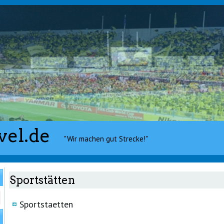
vel.de
"Wir machen gut Strecke!"
Sportstätten
Sportstaetten