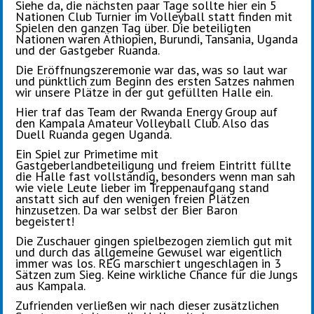
Siehe da, die nächsten paar Tage sollte hier ein 5
Nationen Club Turnier im Volleyball statt finden mit
Spielen den ganzen Tag über. Die beteiligten
Nationen waren Äthiopien, Burundi, Tansania, Uganda
und der Gastgeber Ruanda.
Die Eröffnungszeremonie war das, was so laut war
und pünktlich zum Beginn des ersten Satzes nahmen
wir unsere Plätze in der gut gefüllten Halle ein.
Hier traf das Team der Rwanda Energy Group auf
den Kampala Amateur Volleyball Club. Also das
Duell Ruanda gegen Uganda.
Ein Spiel zur Primetime mit
Gastgeberlandbeteiligung und freiem Eintritt füllte
die Halle fast vollständig, besonders wenn man sah
wie viele Leute lieber im Treppenaufgang stand
anstatt sich auf den wenigen freien Plätzen
hinzusetzen. Da war selbst der Bier Baron
begeistert!
Die Zuschauer gingen spielbezogen ziemlich gut mit
und durch das allgemeine Gewusel war eigentlich
immer was los. REG marschiert ungeschlagen in 3
Sätzen zum Sieg. Keine wirkliche Chance für die Jungs
aus Kampala.
Zufrienden verließen wir nach dieser zusätzlichen