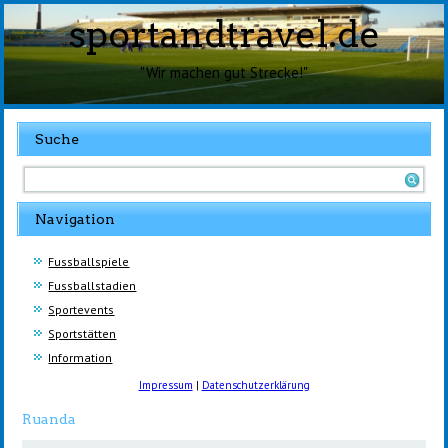
sportandtravel.de
"Wir machen gut Strecke!"
Suche
Navigation
Fussballspiele
Fussballstadien
Sportevents
Sportstätten
Information
Impressum
|
Datenschutzerklärung
Ruanda