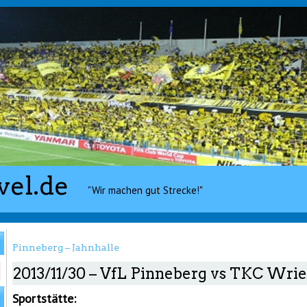
vel.de
"Wir machen gut Strecke!"
Pinneberg – Jahnhalle
2013/11/30 – VfL Pinneberg vs TKC Wri
Sportstätte: